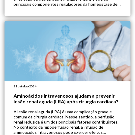
principais componentes reguladores da homeostase de
fluidos e eletrólitos, estão a sede e a liberação de
vasopressina arginina (AVP). Embora a maioria das
pessoas não […]
21 outubro 2024
Aminoácidos intravenosos ajudam a prevenir
lesão renal aguda (LRA) após cirurgia cardíaca?
A lesão renal aguda (LRA) é uma complicação grave e
comum da cirurgia cardíaca. Nesse sentido, a perfusão
renal reduzida é um dos principais fatores contribuintes.
No contexto da hipoperfusão renal, a infusão de
aminoácidos intravenosos pode exercer efeitos