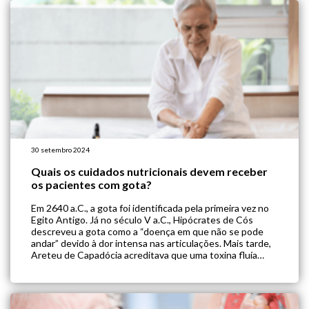
isso, marcadores sanguíneos que […]
30 setembro 2024
Quais os cuidados nutricionais devem receber
os pacientes com gota?
Em 2640 a.C., a gota foi identificada pela primeira vez no
Egito Antigo. Já no século V a.C., Hipócrates de Cós
descreveu a gota como a “doença em que não se pode
andar” devido à dor intensa nas articulações. Mais tarde,
Areteu de Capadócia acreditava que uma toxina fluía
lentamente “gota a gota” para as […]