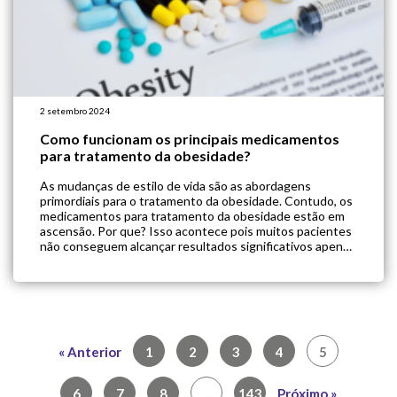
2 setembro 2024
Como funcionam os principais medicamentos
para tratamento da obesidade?
As mudanças de estilo de vida são as abordagens
primordiais para o tratamento da obesidade. Contudo, os
medicamentos para tratamento da obesidade estão em
ascensão. Por que? Isso acontece pois muitos pacientes
não conseguem alcançar resultados significativos apenas
com dieta e exercício físico, devido a fatores fisiológicos e
comportamentais que dificultam a perda de peso […]
Navegação
« Anterior
1
2
3
4
5
por
posts
6
7
8
…
143
Próximo »