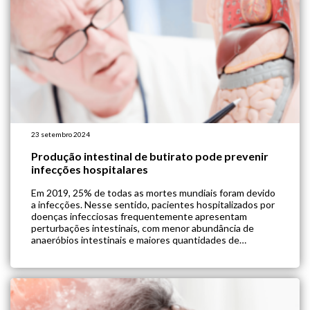
23 setembro 2024
Produção intestinal de butirato pode prevenir
infecções hospitalares
Em 2019, 25% de todas as mortes mundiais foram devido
a infecções. Nesse sentido, pacientes hospitalizados por
doenças infecciosas frequentemente apresentam
perturbações intestinais, com menor abundância de
anaeróbios intestinais e maiores quantidades de
bactérias patogênicas. Atualmente, não está claro se
essas alterações são uma causa ou consequência da
doença. Por outro lado, sabe-se que os […]