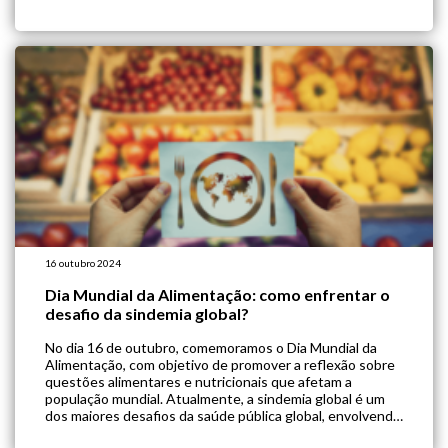
protetores nos rins, e ativam a reserva funcional renal. De
fato, estudos-piloto mostraram que essa prática […]
16 outubro 2024
Dia Mundial da Alimentação: como enfrentar o
desafio da sindemia global?
No dia 16 de outubro, comemoramos o Dia Mundial da
Alimentação, com objetivo de promover a reflexão sobre
questões alimentares e nutricionais que afetam a
população mundial. Atualmente, a sindemia global é um
dos maiores desafios da saúde pública global, envolvendo
a alimentação como um fator chave. Definimos “sindemia”