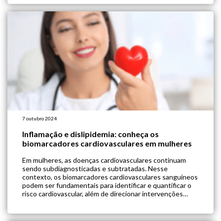
como uma sinergia de pandemias que […]
7 outubro 2024
Inflamação e dislipidemia: conheça os
biomarcadores cardiovasculares em mulheres
Em mulheres, as doenças cardiovasculares continuam
sendo subdiagnosticadas e subtratadas. Nesse
contexto, os biomarcadores cardiovasculares sanguíneos
podem ser fundamentais para identificar e quantificar o
risco cardiovascular, além de direcionar intervenções
preventivas e terapêuticas mais eficazes. Dados
crescentes mostram uma relação entre a redução da
inflamação e diminuição de eventos cardiovasculares. Por