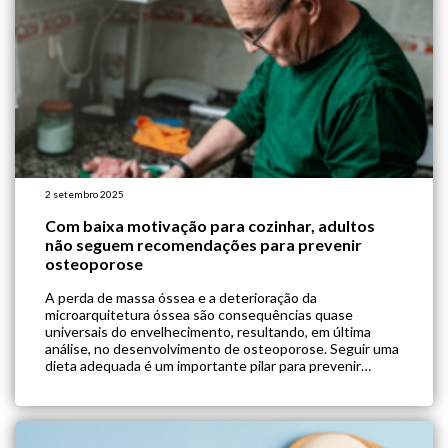
2 setembro 2025
Com baixa motivação para cozinhar, adultos
não seguem recomendações para prevenir
osteoporose
A perda de massa óssea e a deterioração da
microarquitetura óssea são consequências quase
universais do envelhecimento, resultando, em última
análise, no desenvolvimento de osteoporose. Seguir uma
dieta adequada é um importante pilar para prevenir
osteoporose, incluindo padrões alimentares saudáveis, e
ingestão adequada de cálcio, vitamina D e proteínas. No
entanto, aderir a recomendações nutricionais […]