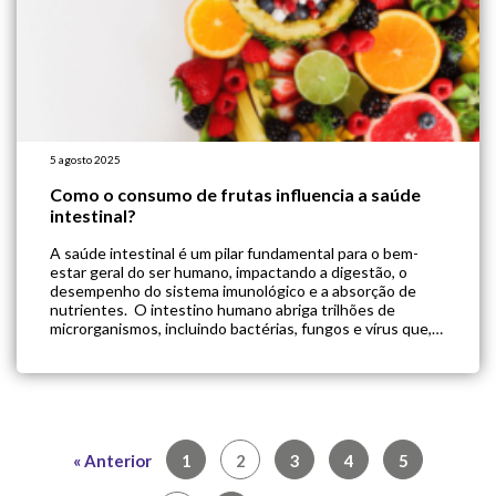
5 agosto 2025
Como o consumo de frutas influencia a saúde
intestinal?
A saúde intestinal é um pilar fundamental para o bem-
estar geral do ser humano, impactando a digestão, o
desempenho do sistema imunológico e a absorção de
nutrientes. O intestino humano abriga trilhões de
microrganismos, incluindo bactérias, fungos e vírus que,
em conjunto, formam a microbiota intestinal. Essa
comunidade microbiana complexa e em constante
mudança é […]
Navegação
« Anterior
1
2
3
4
5
por