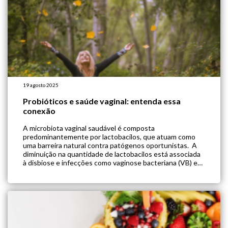
19 agosto 2025
Probióticos e saúde vaginal: entenda essa
conexão
A microbiota vaginal saudável é composta
predominantemente por lactobacilos, que atuam como
uma barreira natural contra patógenos oportunistas. A
diminuição na quantidade de lactobacilos está associada
à disbiose e infecções como vaginose bacteriana (VB) e
candidíase vaginal. Nesse contexto, o uso de probióticos
orais tem se mostrado uma estratégia promissora para
restaurar o equilíbrio vaginal. […]