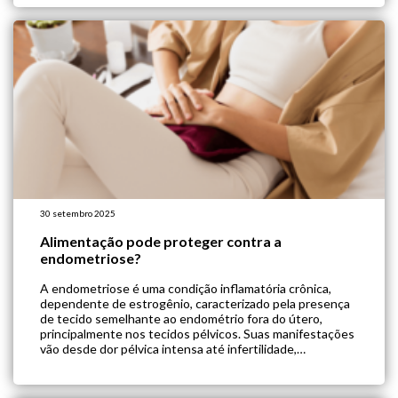
gastrointestinal e influencia processos vitais. A expansão
de pesquisas neste campo prenuncia […]
30 setembro 2025
Alimentação pode proteger contra a
endometriose?
A endometriose é uma condição inflamatória crônica,
dependente de estrogênio, caracterizado pela presença
de tecido semelhante ao endométrio fora do útero,
principalmente nos tecidos pélvicos. Suas manifestações
vão desde dor pélvica intensa até infertilidade,
impactando diretamente qualidade de vida, saúde mental
e produtividade. Apesar de avanços em terapias
hormonais e cirurgias, o tratamento ainda é […]