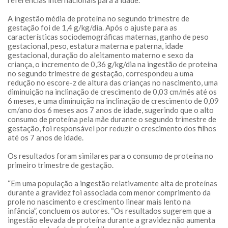
referências internacionais para a idade.
A ingestão média de proteína no segundo trimestre de
gestação foi de 1,4 g/kg/dia. Após o ajuste para as
características sociodemográficas maternas, ganho de peso
gestacional, peso, estatura materna e paterna, idade
gestacional, duração do aleitamento materno e sexo da
criança, o incremento de 0,36 g/kg/dia na ingestão de proteína
no segundo trimestre de gestação, correspondeu a uma
redução no escore-z de altura das crianças no nascimento, uma
diminuição na inclinação de crescimento de 0,03 cm/mês até os
6 meses, e uma diminuição na inclinação de crescimento de 0,09
cm/ano dos 6 meses aos 7 anos de idade, sugerindo que o alto
consumo de proteína pela mãe durante o segundo trimestre de
gestação, foi responsável por reduzir o crescimento dos filhos
até os 7 anos de idade.
Os resultados foram similares para o consumo de proteína no
primeiro trimestre de gestação.
“Em uma população a ingestão relativamente alta de proteínas
durante a gravidez foi associada com menor comprimento da
prole no nascimento e crescimento linear mais lento na
infância”, concluem os autores. “Os resultados sugerem que a
ingestão elevada de proteína durante a gravidez não aumenta