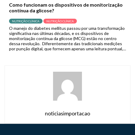
Como funcionam os dispositivos de monitorização
contínua da glicose?
NUTRIÇÃO CLÍNICA
NUTRIÇÃO CLÍNICA
O manejo do diabetes mellitus passou por uma transformação
significativa nas últimas décadas, e os dispositivos de
monitorização contínua da glicose (MCG) estão no centro
dessa revolução. Diferentemente das tradicionais medições
por punção digital, que fornecem apenas uma leitura pontual,
os sistemas de MCG capturam dados em tempo real de forma
contínua, permitindo que pacientes […]
noticiasimportacao