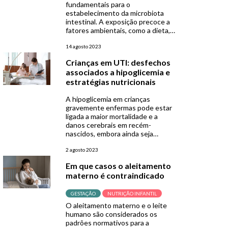
fundamentais para o
estabelecimento da microbiota
intestinal. A exposição precoce a
fatores ambientais, como a dieta, é
especialmente importante. Sabe-
se que a amamentação apresenta
14 agosto 2023
diversos benefícios na modulação
Crianças em UTI: desfechos
da microbiota de bebês. O leite
associados a hipoglicemia e
materno apoia a regulação
estratégias nutricionais
imunológica, aumenta a resiliência
ecológica da microbiota intestinal
A hipoglicemia em crianças
e protege contra […]
gravemente enfermas pode estar
ligada a maior mortalidade e a
danos cerebrais em recém-
nascidos, embora ainda seja
debatido se a hipoglicemia breve
em doenças graves, pode causar
2 agosto 2023
danos por si só. Casos como
Em que casos o aleitamento
desnutrição prolongada, falência
materno é contraindicado
hepática e estadias prolongadas
em UTIs pediátricas
(UTIPs)ampliam a exposição a
GESTAÇÃO
NUTRIÇÃO INFANTIL
estratégias de controle glicêmico,
O aleitamento materno e o leite
[…]
humano são considerados os
padrões normativos para a