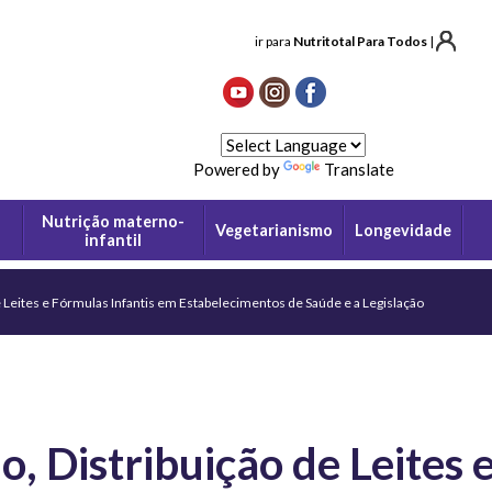
ir para
Nutritotal Para Todos
|
Powered by
Translate
Nutrição materno-
Vegetarianismo
Longevidade
infantil
 Leites e Fórmulas Infantis em Estabelecimentos de Saúde e a Legislação
 Distribuição de Leites 