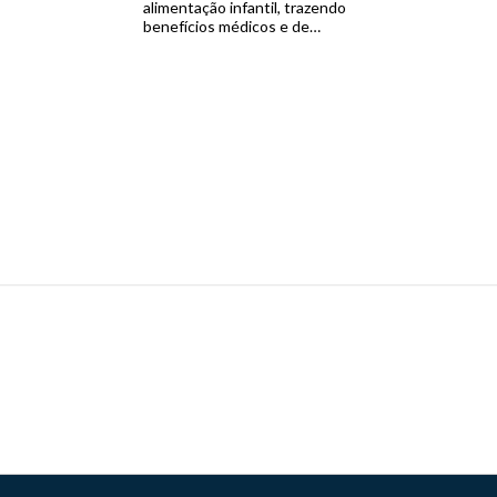
alimentação infantil, trazendo
benefícios médicos e de
neurodesenvolvimento tanto a
curto como a longo prazo. Diante
disso, a nutrição infantil é uma
questão de saúde pública, indo
além de uma escolha pessoal.
Reforçando a importância do
aleitamento materno, a WHO e […]