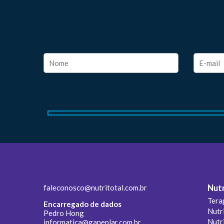
faleconosco@nutritotal.com.br
Nutr
Tera
Encarregado de dados
Nutr
Pedro Hong
Nutr
informatica@ganeplar.com.br