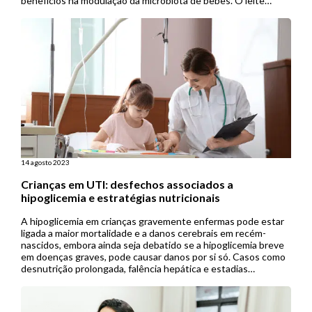
benefícios na modulação da microbiota de bebês. O leite
materno apoia a regulação imunológica, aumenta a resiliência
ecológica da microbiota intestinal e protege contra […]
14 agosto 2023
Crianças em UTI: desfechos associados a
hipoglicemia e estratégias nutricionais
A hipoglicemia em crianças gravemente enfermas pode estar
ligada a maior mortalidade e a danos cerebrais em recém-
nascidos, embora ainda seja debatido se a hipoglicemia breve
em doenças graves, pode causar danos por si só. Casos como
desnutrição prolongada, falência hepática e estadias
prolongadas em UTIs pediátricas (UTIPs)ampliam a exposição
a estratégias de controle glicêmico, […]