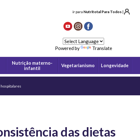
ir para
Nutritotal Para Todos
|
Powered by
Translate
Nutrição materno-
Vegetarianismo
Longevidade
infantil
 hospitalares
nsistência das dietas