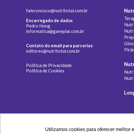
faleconosco@nutritotal.com.br
Nutr
Tera
Encarregado de dados
Nutr
Pedro Hong
Nutr
informatica@ganeplar.com.br
Prep
Glos
Contato do email para parcerias
:
Pirâ
editores@nutritotal.com.br
Nutr
Política de Privacidade
Política de Cookies
Nutri
Nutr
Lon
Utilizamos cookies para oferecer melhor 