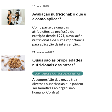
intolerâncias alimentares e
deficiências nutricionais. Sabendo
16 junho 2023
destas questões, como deve ser a
Avaliação nutricional: o que é
alimentação para quem tem
e como aplicar?
autismo? Diversas estratégias de
intervenção nutricional para TEA
Como parte de uma das
já foram propostas pela ciência.
atribuições da profissão de
Neste artigo, iremos conhecer as
nutrição desde 1991, a avaliação
principais delas, bem […]
nutricional é de suma importância
para aplicação da intervenção
nutricional, logo que o estado
nutricional adequado é atingindo
21 dezembro 2022
pelo equilíbrio entre a oferta
Quais são as propriedades
alimentar e a demanda. Mas o que
nutricionais das nozes?
é Avaliação Nutricional? Segundo
American Dietetic Association, a
avaliação nutricional é […]
COMPOSTOS BIOATIVOS DE ALIMENTOS
A composição das nozes traz
diversas substâncias que podem
ser benéficas ao organismo
humano. Confira!