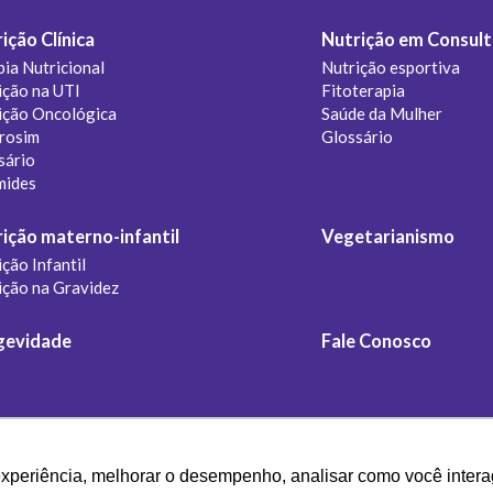
ição Clínica
Nutrição em Consult
pia Nutricional
Nutrição esportiva
ição na UTI
Fitoterapia
ição Oncológica
Saúde da Mulher
rosim
Glossário
sário
mides
ição materno-infantil
Vegetarianismo
ção Infantil
ição na Gravidez
gevidade
Fale Conosco
experiência, melhorar o desempenho, analisar como você intera