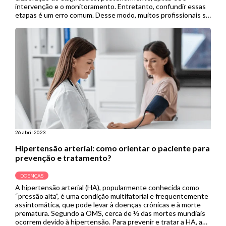
intervenção e o monitoramento. Entretanto, confundir essas
etapas é um erro comum. Desse modo, muitos profissionais se
perguntam: afinal, o que é a triagem nutricional, e o que a
diferencia da […]
26 abril 2023
Hipertensão arterial: como orientar o paciente para
prevenção e tratamento?
DOENÇAS
A hipertensão arterial (HA), popularmente conhecida como
“pressão alta”, é uma condição multifatorial e frequentemente
assintomática, que pode levar à doenças crônicas e à morte
prematura. Segundo a OMS, cerca de ⅓ das mortes mundiais
ocorrem devido à hipertensão. Para prevenir e tratar a HA, a