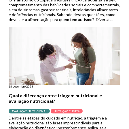
comprometimento das habilidades sociais e comportamentais,
além de sintomas gastrointestinais, intolerâncias alimentares
e deficiências nutricionais. Sabendo destas questões, como
deve ser a alimentação para quem tem autismo? Diversas
estratégias de intervenção nutricional para TEA já foram
propostas pela ciência. Neste artigo, iremos conhecer as
principais delas, bem […]
18 setembro 2023
Qual a diferença entre triagem nutricional e
avaliação nutricional?
AVALIAÇÃO NUTRICIONAL
NUTRIÇÃO CLÍNICA
Dentre as etapas do cuidado em nutrição, a triagem e a
avaliação nutricional são fases imprescindíveis para a
elaboração do diagnóstico; posteriormente, aplica-se a