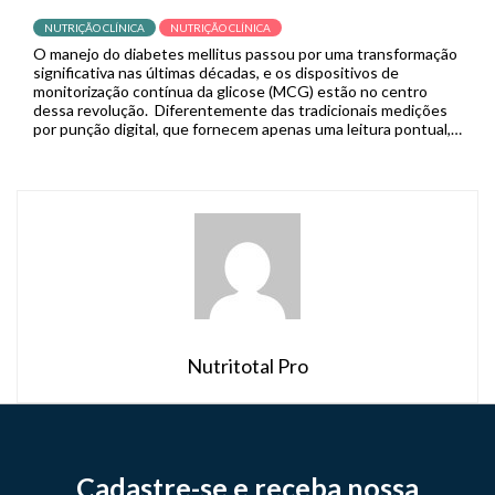
NUTRIÇÃO CLÍNICA
NUTRIÇÃO CLÍNICA
O manejo do diabetes mellitus passou por uma transformação
significativa nas últimas décadas, e os dispositivos de
monitorização contínua da glicose (MCG) estão no centro
dessa revolução. Diferentemente das tradicionais medições
por punção digital, que fornecem apenas uma leitura pontual,
os sistemas de MCG capturam dados em tempo real de forma
contínua, permitindo que pacientes […]
Nutritotal Pro
Cadastre-se e receba nossa