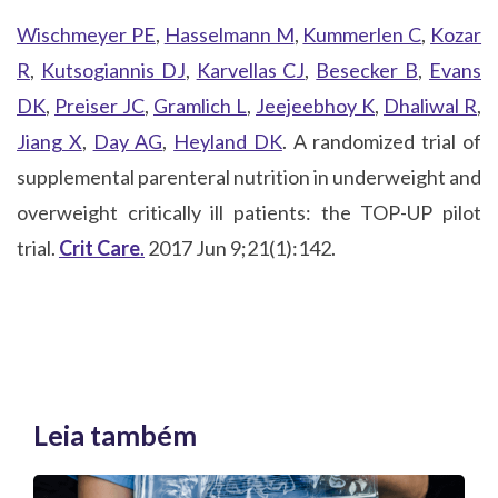
Wischmeyer PE
,
Hasselmann M
,
Kummerlen C
,
Kozar
R
,
Kutsogiannis DJ
,
Karvellas CJ
,
Besecker B
,
Evans
DK
,
Preiser JC
,
Gramlich L
,
Jeejeebhoy K
,
Dhaliwal R
,
Jiang X
,
Day AG
,
Heyland DK
.
A randomized
trial of
supplemental parenteral nutrition in underweight and
overweight
critically ill patients: the TOP-UP pilot
trial.
Crit Care
.
2017 Jun 9;21(1):142.
Leia também