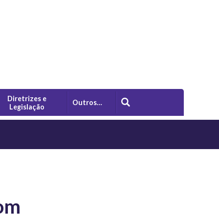
Diretrizes e
Outros…
Legislação
com