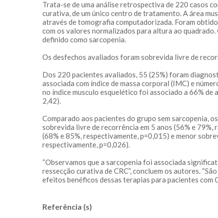
Trata-se de uma análise retrospectiva de 220 casos co
curativa, de um único centro de tratamento. A área mu
através de tomografia computadorizada. Foram obtidos 
com os valores normalizados para altura ao quadrado. O
definido como sarcopenia.
Os desfechos avaliados foram sobrevida livre de recorr
Dos 220 pacientes avaliados, 55 (25%) foram diagnost
associada com índice de massa corporal (IMC) e númer
no índice musculo esquelético foi associado a 66% de 
2,42).
Comparado aos pacientes do grupo sem sarcopenia, o
sobrevida livre de recorrência em 5 anos (56% e 79%, 
(68% e 85%, respectivamente, p=0,015) e menor sobrev
respectivamente, p=0,026).
“Observamos que a sarcopenia foi associada signific
ressecção curativa de CRC”, concluem os autores. “São
efeitos benéficos dessas terapias para pacientes com 
Referência (s)