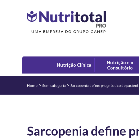
UMA EMPRESA DO GRUPO GANEP
Nutrição em
Nutrição Clínica
Consultório
>
>
Home
Sem categoria
Sarcopenia define prognóstico de pacient
Sarcopenia define p