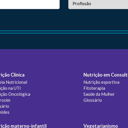
ição Clínica
Nutrição em Consult
pia Nutricional
Nutrição esportiva
ição na UTI
Fitoterapia
ição Oncológica
Saúde da Mulher
rosim
Glossário
sário
mides
ição materno-infantil
Vegetarianismo