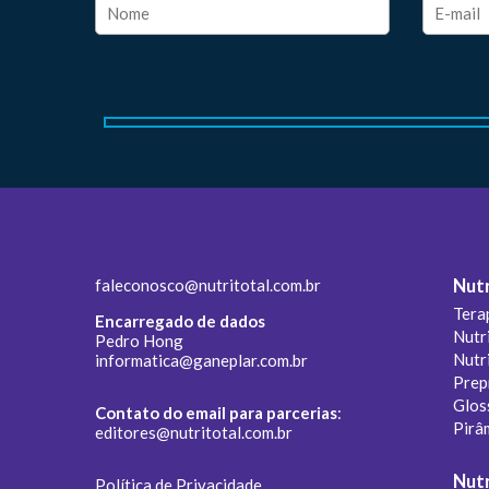
faleconosco@nutritotal.com.br
Nutr
Tera
Encarregado de dados
Nutr
Pedro Hong
Nutr
informatica@ganeplar.com.br
Prep
Glos
Contato do email para parcerias
:
Pirâ
editores@nutritotal.com.br
Nutr
Política de Privacidade