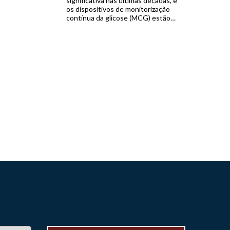
significativa nas últimas décadas, e
os dispositivos de monitorização
contínua da glicose (MCG) estão
no centro dessa revolução.
Diferentemente das tradicionais
medições por punção digital, que
fornecem apenas uma leitura
pontual, os sistemas de MCG
capturam dados em tempo real de
forma contínua, permitindo que
pacientes […]