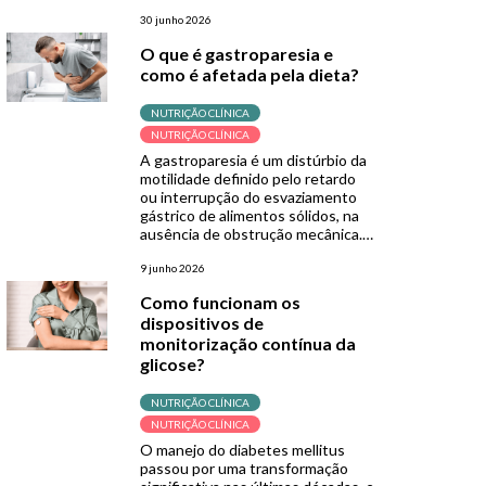
por diretrizes como o GLIM e a
Organização Mundial da Saúde
30 junho 2026
(OMS). Sua grande fortaleza está
O que é gastroparesia e
na simplicidade, sendo uma
como é afetada pela dieta?
ferramenta de baixo custo, não
invasiva e de fácil aplicação,
especialmente útil em contextos
NUTRIÇÃO CLÍNICA
de menor […]
NUTRIÇÃO CLÍNICA
A gastroparesia é um distúrbio da
motilidade definido pelo retardo
ou interrupção do esvaziamento
gástrico de alimentos sólidos, na
ausência de obstrução mecânica.
Normalmente, após a ingestão de
alimentos, os músculos da parede
9 junho 2026
do estômago trituram os
Como funcionam os
alimentos em pedaços menores e
dispositivos de
os empurram para o intestino
monitorização contínua da
delgado para continuar a
digestão. Porém, quando se […]
glicose?
NUTRIÇÃO CLÍNICA
NUTRIÇÃO CLÍNICA
O manejo do diabetes mellitus
passou por uma transformação