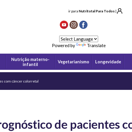
ir para
Nutritotal Para Todos
|
Powered by
Translate
Nutrição materno-
Vegetarianismo
Longevidade
infantil
es com câncer colorretal
rognóstico de pacientes 