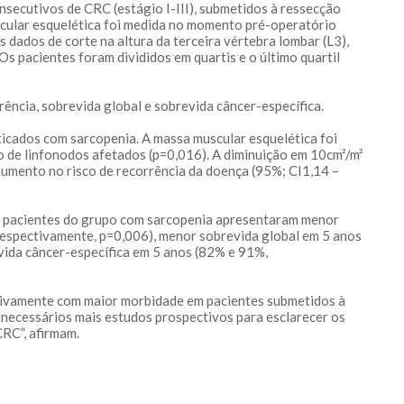
nsecutivos de CRC (estágio I-III), submetidos à ressecção
scular esquelética foi medida no momento pré-operatório
dados de corte na altura da terceira vértebra lombar (L3),
s pacientes foram divididos em quartis e o último quartil
ência, sobrevida global e sobrevida câncer-específica.
icados com sarcopenia. A massa muscular esquelética foi
o de linfonodos afetados (p=0,016). A diminuição em 10cm²/m²
aumento no risco de recorrência da doença (95%; CI1,14 –
s pacientes do grupo com sarcopenia apresentaram menor
respectivamente, p=0,006), menor sobrevida global em 5 anos
ida câncer-específica em 5 anos (82% e 91%,
ativamente com maior morbidade em pacientes submetidos à
 necessários mais estudos prospectivos para esclarecer os
CRC”, afirmam.