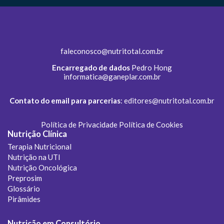
faleconosco@nutritotal.com.br
Encarregado de dados
Pedro Hong
informatica@ganeplar.com.br
Contato do email para parcerias
:
editores@nutritotal.com.br
Política de Privacidade
Política de Cookies
Nutrição Clínica
Terapia Nutricional
Nutrição na UTI
Nutrição Oncológica
Preprosim
Glossário
Pirâmides
Nutrição em Consultório