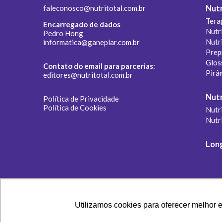
faleconosco@nutritotal.com.br
Nutr
Tera
Encarregado de dados
Nutr
Pedro Hong
Nutr
informatica@ganeplar.com.br
Prep
Glos
Contato do email para parcerias
:
Pirâ
editores@nutritotal.com.br
Nutr
Política de Privacidade
Política de Cookies
Nutri
Nutr
Lon
Utilizamos cookies para oferecer melhor 