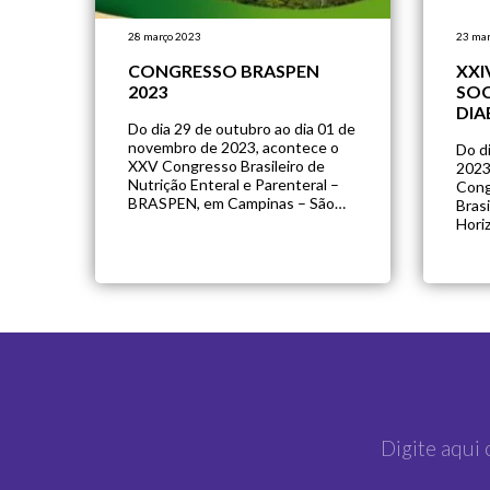
28 março 2023
23 mar
CONGRESSO BRASPEN
XXI
2023
SOC
DIA
Do dia 29 de outubro ao dia 01 de
novembro de 2023, acontece o
Do d
XXV Congresso Brasileiro de
2023
Nutrição Enteral e Parenteral –
Cong
BRASPEN, em Campinas – São
Brasi
Paulo.
Hori