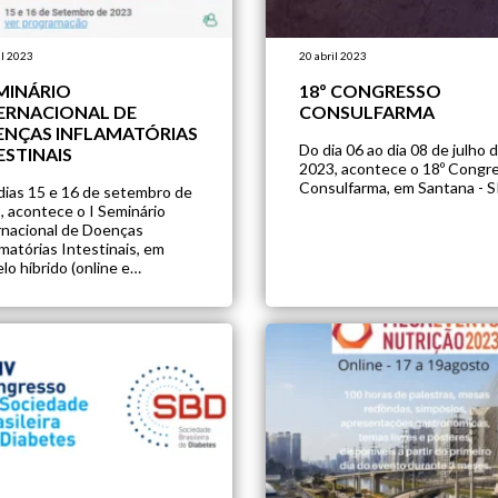
il 2023
20 abril 2023
EMINÁRIO
18º CONGRESSO
ERNACIONAL DE
CONSULFARMA
NÇAS INFLAMATÓRIAS
Do dia 06 ao dia 08 de julho 
ESTINAIS
2023, acontece o 18º Congr
Consulfarma, em Santana - S
dias 15 e 16 de setembro de
, acontece o I Seminário
rnacional de Doenças
matórias Intestinais, em
o híbrido (online e
ncial) em São Paulo - SP.