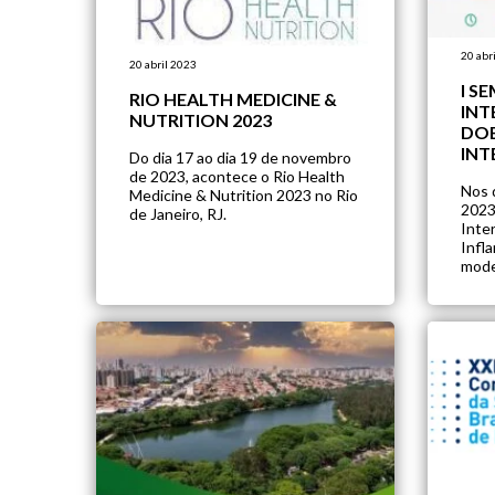
20 abr
20 abril 2023
I S
RIO HEALTH MEDICINE &
INT
NUTRITION 2023
DOE
INT
Do dia 17 ao dia 19 de novembro
de 2023, acontece o Rio Health
Nos 
Medicine & Nutrition 2023 no Rio
2023
de Janeiro, RJ.
Inte
Infla
model
prese