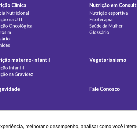
ição Clínica
Nutrição em Consult
pia Nutricional
Nutrição esportiva
ição na UTI
Fitoterapia
ição Oncológica
Saúde da Mulher
rosim
Glossário
sário
mides
ição materno-infantil
Vegetarianismo
ção Infantil
ição na Gravidez
gevidade
Fale Conosco
experiência, melhorar o desempenho, analisar como você intera