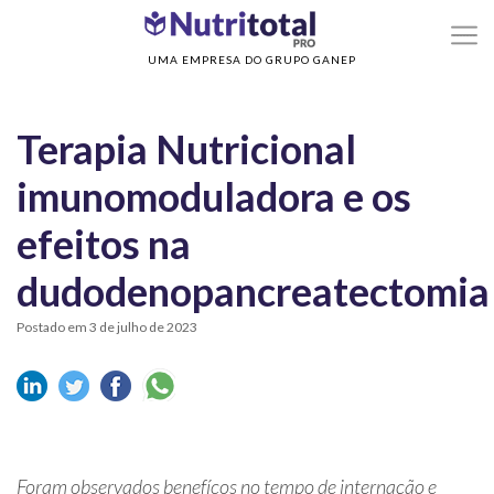
>
>
Home
Nutrição Clínica
Terapia Nutricional imunomoduladora e os efeitos na
dudodenopancreatectomia
UMA EMPRESA DO GRUPO GANEP
Terapia Nutricional
imunomoduladora e os
efeitos na
dudodenopancreatectomia
Postado em 3 de julho de 2023
Foram observados benefícos no tempo de internação e