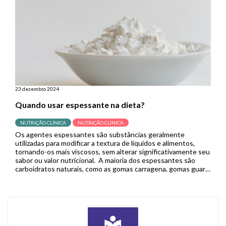
23 dezembro 2024
Quando usar espessante na dieta?
NUTRIÇÃO CLÍNICA
NUTRIÇÃO CLÍNICA
Os agentes espessantes são substâncias geralmente
utilizadas para modificar a textura de líquidos e alimentos,
tornando-os mais viscosos, sem alterar significativamente seu
sabor ou valor nutricional. A maioria dos espessantes são
carboidratos naturais, como as gomas carragena, gomas guar,
arábica e xantana, e carboidratos quimicamente modificados,
como o amido. Nesse sentido, a goma xantana tem […]