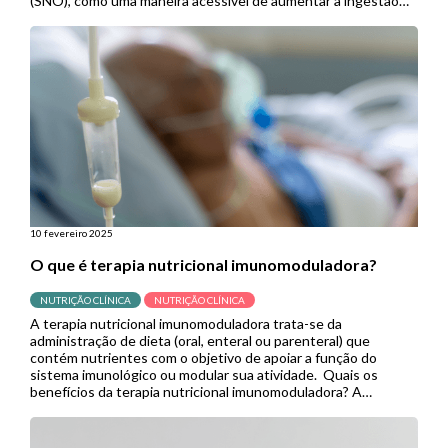
(SNO), como uma maneira acessível de aumentar a ingestão
calórica e proteica. Entretanto, existe uma lacuna no
conhecimento sobre os […]
10 fevereiro 2025
O que é terapia nutricional imunomoduladora?
NUTRIÇÃO CLÍNICA
NUTRIÇÃO CLÍNICA
A terapia nutricional imunomoduladora trata-se da
administração de dieta (oral, enteral ou parenteral) que
contém nutrientes com o objetivo de apoiar a função do
sistema imunológico ou modular sua atividade. Quais os
benefícios da terapia nutricional imunomoduladora? A
imunonutrição pode modular mecanismos específicos
envolvidos em várias vias imunes e inflamatórias. No contexto
cirúrgico, demonstrou reduzir […]