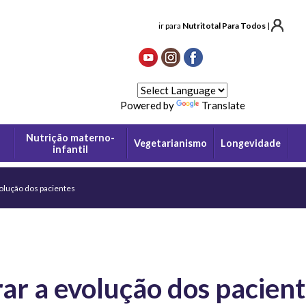
ir para
Nutritotal Para Todos
|
Powered by
Translate
Nutrição materno-
Vegetarianismo
Longevidade
infantil
olução dos pacientes
ar a evolução dos pacien