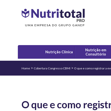
UMA EMPRESA DO GRUPO GANEP
Nutrição em
Nutrição Clínica
Consultório
>
>
Home
Cobertura Congresso CBMI
O que e como registrar a ev
O que e como registr