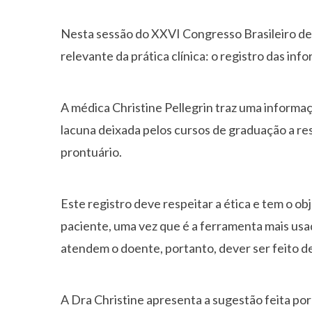
Nesta sessão do XXVI Congresso Brasileiro de
relevante da prática clínica: o registro das in
A médica Christine Pellegrin traz uma informaç
lacuna deixada pelos cursos de graduação a res
prontuário.
Este registro deve respeitar a ética e tem o o
paciente, uma vez que é a ferramenta mais usa
atendem o doente, portanto, dever ser feito de 
A Dra Christine apresenta a sugestão feita por