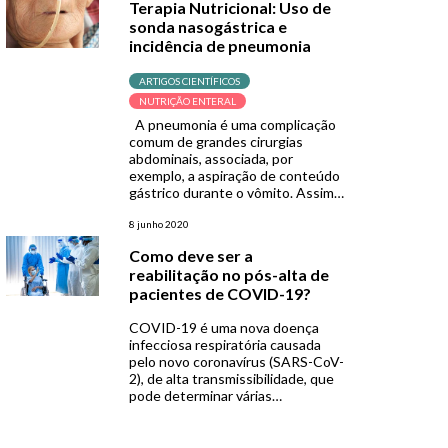
Terapia Nutricional: Uso de
com as internações. Nesse
sonda nasogástrica e
sentido, o nutriDia ou nutritionDay
incidência de pneumonia
é um projeto mundial que tem
como objetivo avaliar a assistência
nutricional oferecida aos […]
ARTIGOS CIENTÍFICOS
NUTRIÇÃO ENTERAL
A pneumonia é uma complicação
comum de grandes cirurgias
abdominais, associada, por
exemplo, a aspiração de conteúdo
gástrico durante o vômito. Assim,
pesquisadores investigaram se a
utilização profilática de sonda
8 junho 2020
nasogástrica (SNG) antes de
Como deve ser a
episódios de vômitos comparada
reabilitação no pós-alta de
com a utilização reativa, após
pacientes de COVID-19?
episódios de vômitos, traria algum
benefício clínico relacionado ao
COVID-19 é uma nova doença
desenvolvimento de […]
infecciosa respiratória causada
pelo novo coronavírus (SARS-CoV-
2), de alta transmissibilidade, que
pode determinar várias
disfunções. Já acometeu até hoje
mais de 6.600.000 pessoas no
mundo, com 390.000 mortes