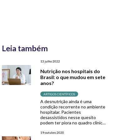
Leia também
13 julho 2022
Nutrição nos hospitais do
Brasil: o que mudou em sete
anos?
ARTIGOS CIENTÍFICOS
A desnutrição ainda é uma
condição recorrente no ambiente
hospitalar. Pacientes
desassistidos nesse quesito
podem ter piora no quadro clínico
e prorrogar o tempo de
permanência no hospital,
19 outubro 2020
acarretando em maiores custos