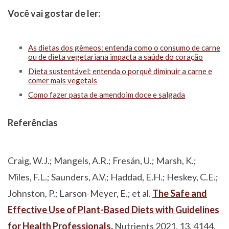
Você vai gostar de ler:
As dietas dos gêmeos: entenda como o consumo de carne
ou de dieta vegetariana impacta a saúde do coração
Dieta sustentável: entenda o porquê diminuir a carne e
comer mais vegetais
Como fazer pasta de amendoim doce e salgada
Referências
Craig, W.J.; Mangels, A.R.; Fresán, U.; Marsh, K.;
Miles, F.L.; Saunders, A.V.; Haddad, E.H.; Heskey, C.E.;
Johnston, P.; Larson-Meyer, E.; et al.
The Safe and
Effective Use of Plant-Based Diets with Guidelines
for Health Professionals.
Nutrients 2021, 13, 4144.