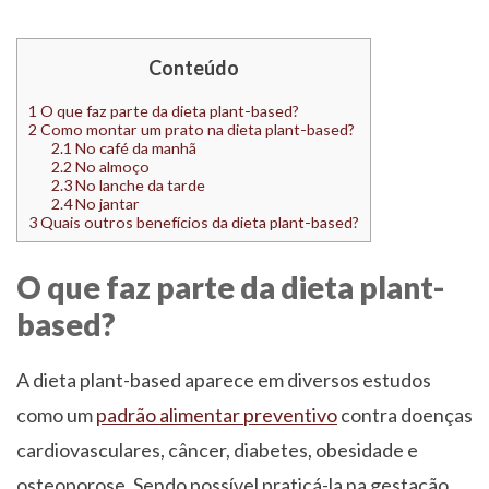
Conteúdo
1
O que faz parte da dieta plant-based?
2
Como montar um prato na dieta plant-based?
2.1
No café da manhã
2.2
No almoço
2.3
No lanche da tarde
2.4
No jantar
3
Quais outros benefícios da dieta plant-based?
O que faz parte da dieta plant-
based?
A dieta plant-based aparece em diversos estudos
como um
padrão alimentar preventivo
contra doenças
cardiovasculares, câncer, diabetes, obesidade e
osteoporose. Sendo possível praticá-la na gestação,