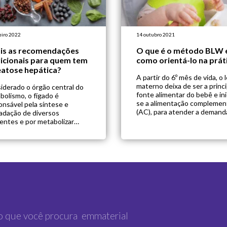
eiro 2022
14 outubro 2021
is as recomendações
O que é o método BLW 
ricionais para quem tem
como orientá-lo na prát
eatose hepática?
A partir do 6º mês de vida, o l
materno deixa de ser a princi
iderado o órgão central do
fonte alimentar do bebê e ini
bolismo, o fígado é
se a alimentação complemen
onsável pela síntese e
(AC), para atender a demand
adação de diversos
crescente de nutrientes, nã
ientes e por metabolizar
mais suprida totalmente pel
camentos e o álcool, sendo
leite materno. Veja também:
emamente importante o seu
Quando e como deve aconte
uado funcionamento. No
introdução alimentar? Para a
nto, quando há danos
de introdução alimentar, […]
ticos, podemos observar
malidades metabólicas e
cionais, interferindo
tamente na homeostase do
iduo. Com isso, as
tégias nutricionais são […]