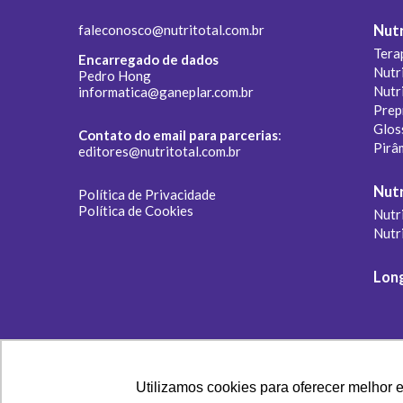
faleconosco@nutritotal.com.br
Nutr
Tera
Encarregado de dados
Nutr
Pedro Hong
Nutr
informatica@ganeplar.com.br
Prep
Glos
Contato do email para parcerias
:
Pirâ
editores@nutritotal.com.br
Nutr
Política de Privacidade
Política de Cookies
Nutri
Nutr
Lon
Utilizamos cookies para oferecer melhor 