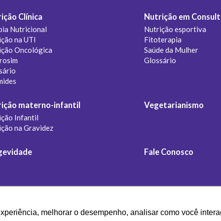
ição Clínica
Nutrição em Consult
pia Nutricional
Nutrição esportiva
ição na UTI
Fitoterapia
ição Oncológica
Saúde da Mulher
rosim
Glossário
sário
mides
ição materno-infantil
Vegetarianismo
ção Infantil
ição na Gravidez
gevidade
Fale Conosco
experiência, melhorar o desempenho, analisar como você intera