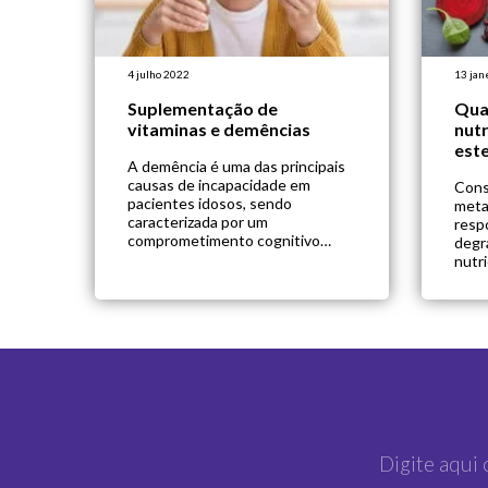
4 julho 2022
13 jan
Suplementação de
Qua
vitaminas e demências
nut
est
A demência é uma das principais
causas de incapacidade em
Cons
pacientes idosos, sendo
meta
caracterizada por um
resp
comprometimento cognitivo
degr
progressivo, que interfere na
nutr
capacidade funcional
medi
independente. Muitas
extr
intervenções foram consideradas
adeq
na prevenção e no tratamento da
enta
demência, inclusive a
hepá
suplementação de vitaminas. Mas
anor
será que essa é uma forma eficaz
nutri
de lidar com a doença? É […]
dire
indiv
estra