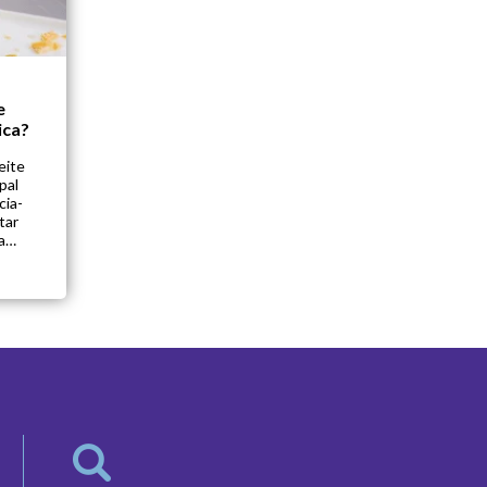
e
ica?
eite
pal
cia-
tar
a
o
o
cer à
 fase