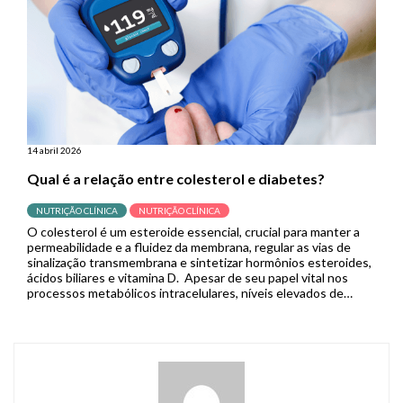
14 abril 2026
Qual é a relação entre colesterol e diabetes?
NUTRIÇÃO CLÍNICA
NUTRIÇÃO CLÍNICA
O colesterol é um esteroide essencial, crucial para manter a
permeabilidade e a fluidez da membrana, regular as vias de
sinalização transmembrana e sintetizar hormônios esteroides,
ácidos biliares e vitamina D. Apesar de seu papel vital nos
processos metabólicos intracelulares, níveis elevados de
colesterol plasmático têm sido associados à disfunção das
células β – cruciais […]