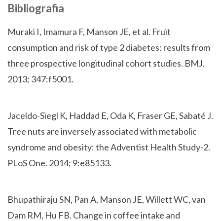
Bibliografia
Muraki I, Imamura F, Manson JE, et al. Fruit
consumption and risk of type 2 diabetes: results from
three prospective longitudinal cohort studies. BMJ.
2013; 347:f5001.
Jaceldo-Siegl K, Haddad E, Oda K, Fraser GE, Sabaté J.
Tree nuts are inversely associated with metabolic
syndrome and obesity: the Adventist Health Study-2.
PLoS One. 2014; 9:e85133.
Bhupathiraju SN, Pan A, Manson JE, Willett WC, van
Dam RM, Hu FB. Change in coffee intake and