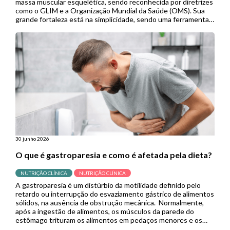
massa muscular esquelética, sendo reconhecida por diretrizes
como o GLIM e a Organização Mundial da Saúde (OMS). Sua
grande fortaleza está na simplicidade, sendo uma ferramenta
de baixo custo, não invasiva e de fácil aplicação, especialmente
útil em contextos de menor […]
30 junho 2026
O que é gastroparesia e como é afetada pela dieta?
NUTRIÇÃO CLÍNICA
NUTRIÇÃO CLÍNICA
A gastroparesia é um distúrbio da motilidade definido pelo
retardo ou interrupção do esvaziamento gástrico de alimentos
sólidos, na ausência de obstrução mecânica. Normalmente,
após a ingestão de alimentos, os músculos da parede do
estômago trituram os alimentos em pedaços menores e os
empurram para o intestino delgado para continuar a digestão.