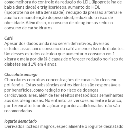
como melhora do controle da redução do LDL (lipoproteína de
baixa densidade) e triglicerídeos, aumento do HDL
(lipoproteína de alta densidade), redução da pressão arterial e
auxílio na manutenção do peso ideal, reduzindo o risco de
obesidade. Além disso, o consumo de oleaginosas reduz o
consumo de carboidratos.
Café
Apesar dos dados ainda não serem definitivos, diversos
estudos associam o consumo do café a menor risco de diabetes.
Um desses estudos calculou que aumentar o consumo em 1
xícara e meia por dia já é capaz de oferecer redução no risco de
diabetes em 11% em 4 anos.
Chocolate amargo
Chocolates com altas concentrações de cacau são ricos em
polifenóis. Estas substâncias antioxidantes são responsáveis
por benefícios, como redução no risco de doenças
cardiovasculares, além de ter efeitos metabólicos semelhantes
aos das oleaginosas. No entanto, as versões ao leite e branco,
por terem alto teor de açúcar e gordura adicionados, não são
recomendadas.
Iogurte desnatado
Derivados lácteos magros, especialmente o iogurte desnatado