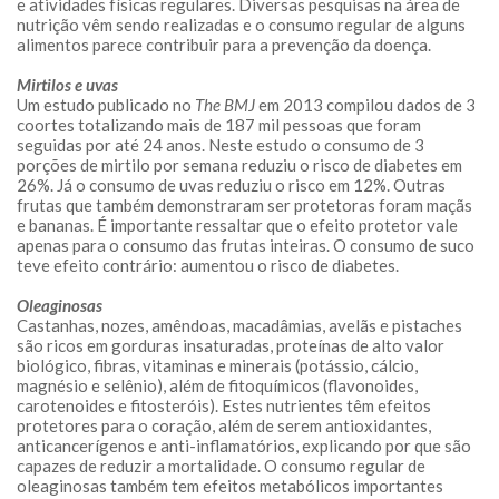
e atividades físicas regulares. Diversas pesquisas na área de
nutrição vêm sendo realizadas e o consumo regular de alguns
alimentos parece contribuir para a prevenção da doença.
Mirtilos e uvas
Um estudo publicado no
The BMJ
em 2013 compilou dados de 3
coortes totalizando mais de 187 mil pessoas que foram
seguidas por até 24 anos. Neste estudo o consumo de 3
porções de mirtilo por semana reduziu o risco de diabetes em
26%. Já o consumo de uvas reduziu o risco em 12%. Outras
frutas que também demonstraram ser protetoras foram maçãs
e bananas. É importante ressaltar que o efeito protetor vale
apenas para o consumo das frutas inteiras. O consumo de suco
teve efeito contrário: aumentou o risco de diabetes.
Oleaginosas
Castanhas, nozes, amêndoas, macadâmias, avelãs e pistaches
são ricos em gorduras insaturadas, proteínas de alto valor
biológico, fibras, vitaminas e minerais (potássio, cálcio,
magnésio e selênio), além de fitoquímicos (flavonoides,
carotenoides e fitosteróis). Estes nutrientes têm efeitos
protetores para o coração, além de serem antioxidantes,
anticancerígenos e anti-inflamatórios, explicando por que são
capazes de reduzir a mortalidade. O consumo regular de
oleaginosas também tem efeitos metabólicos importantes