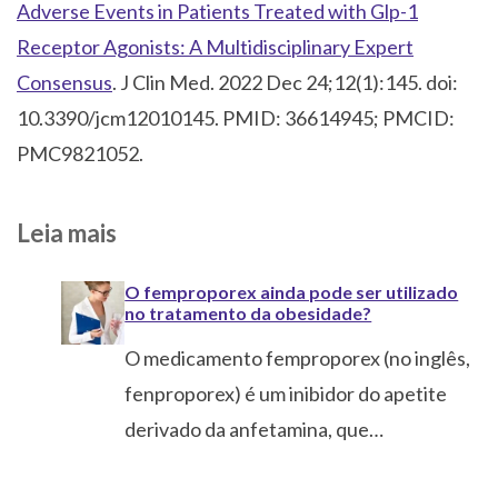
Adverse Events in Patients Treated with Glp-1
Receptor Agonists: A Multidisciplinary Expert
Consensus
. J Clin Med. 2022 Dec 24;12(1):145. doi:
10.3390/jcm12010145. PMID: 36614945; PMCID:
PMC9821052.
Leia mais
O femproporex ainda pode ser utilizado
no tratamento da obesidade?
O medicamento femproporex (no inglês,
fenproporex) é um inibidor do apetite
derivado da anfetamina, que…