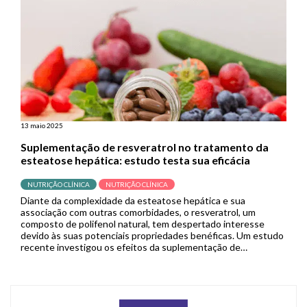
anti-obesidade, ampliando […]
13 maio 2025
Suplementação de resveratrol no tratamento da
esteatose hepática: estudo testa sua eficácia
NUTRIÇÃO CLÍNICA
NUTRIÇÃO CLÍNICA
Diante da complexidade da esteatose hepática e sua
associação com outras comorbidades, o resveratrol, um
composto de polifenol natural, tem despertado interesse
devido às suas potenciais propriedades benéficas. Um estudo
recente investigou os efeitos da suplementação de
resveratrol no tratamento da esteatose hepática, buscando
esclarecer seu papel terapêutico. A doença hepática
gordurosa não alcoólica (DHGNA), […]