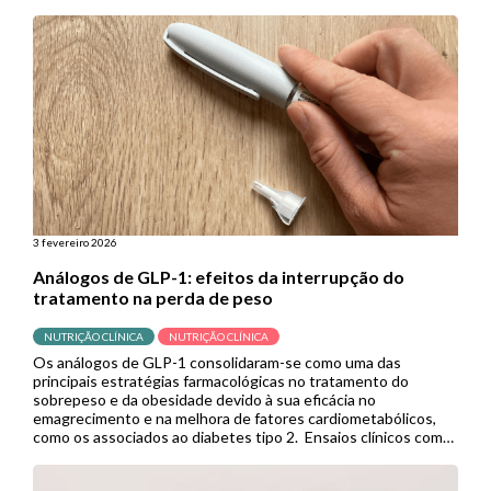
cardiometabólico completamente diferentes, e muitas delas
acabam sem diagnóstico ou tratamento […]
3 fevereiro 2026
Análogos de GLP-1: efeitos da interrupção do
tratamento na perda de peso
NUTRIÇÃO CLÍNICA
NUTRIÇÃO CLÍNICA
Os análogos de GLP-1 consolidaram-se como uma das
principais estratégias farmacológicas no tratamento do
sobrepeso e da obesidade devido à sua eficácia no
emagrecimento e na melhora de fatores cardiometabólicos,
como os associados ao diabetes tipo 2. Ensaios clínicos com
semaglutida e tirzepatida, por exemplo, demonstraram
resultados superiores aos de outras terapias medicamentosas