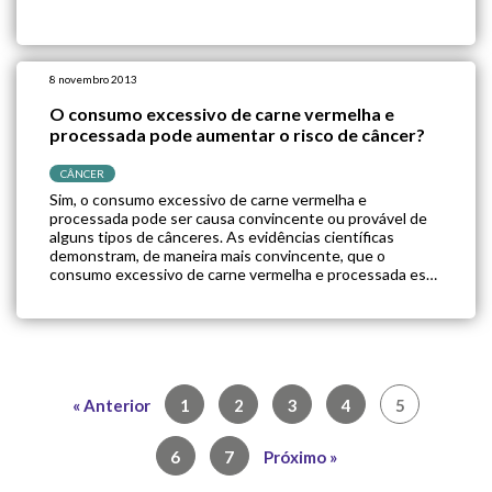
8 novembro 2013
O consumo excessivo de carne vermelha e
processada pode aumentar o risco de câncer?
CÂNCER
Sim, o consumo excessivo de carne vermelha e
processada pode ser causa convincente ou provável de
alguns tipos de cânceres. As evidências científicas
demonstram, de maneira mais convincente, que o
consumo excessivo de carne vermelha e processada está
associado com um risco aumentado para o câncer
colorretal. Existem evidências também de que a carne
vermelha […]
« Anterior
1
2
3
4
5
6
7
Próximo »