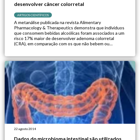
desenvolver câncer colorretal
ARTIGOS CIENTÍFICOS
A metanálise publicada na revista Alimentary
Pharmacology & Therapeutics demonstra que indivíduos
que consomem bebidas alcoólicas foram associados a um
risco 17% maior de desenvolver adenoma colorretal
(CRA), em comparação com os que não bebem ou
bebedores ocasionais de álcool. Vinte e três estudos de
caso-controle e dois estudos de coorte foram incluídos
na […]
22 agosto 2014
Dados do microbioma intestinal são utilizados