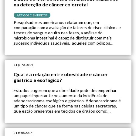
na detecção de câncer colorretal
ARTIGOS CIENTÍFICOS
Pesquisadores americanos relataram que, em
comparação com a avaliação de fatores de risco clínicos e
testes de sangue oculto nas fezes, a análise do
microbioma intestinal é capaz de distinguir com mais
sucesso indivíduos saudáveis, aqueles com pólipos
adenomatosos pré-cancerosos ou com câncer colorretal
invasivo. O estudo, publicado na “Cancer Prevention
Research”, analisou amostras […]
11 julho 2014
Qual é a relação entre obesidade e câncer
gástrico e esofágico?
Estudos sugerem que a obesidade pode desempenhar
um papel importante no aumento da incidência de
adenocarcinoma esofágico e gástrico. Adenocarcinoma é
um tipo de câncer que se forma nas células secretoras,
que estão presentes em tecidos de órgãos como:
pulmão, mama, estômago, esôfago, pâncreas, cólon e
próstata. Dois estudos coorte norte-americanos
avaliaram a associação entre […]
31 maio 2014