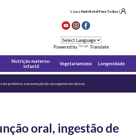
ir para
Nutritotal Para Todos
|
Powered by
Translate
Nutrição materno-
Vegetarianismo
Longevidade
infantil
tão de proteínas e prevenção de sarcopenia em idosos
nção oral, ingestão de