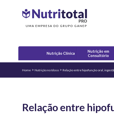
UMA EMPRESA DO GRUPO GANEP
Nutrição em
Nutrição Clínica
Consultório
>
>
Home
Nutrição no Idoso
Relação entre hipofunção oral, inges
Relação entre hipofu