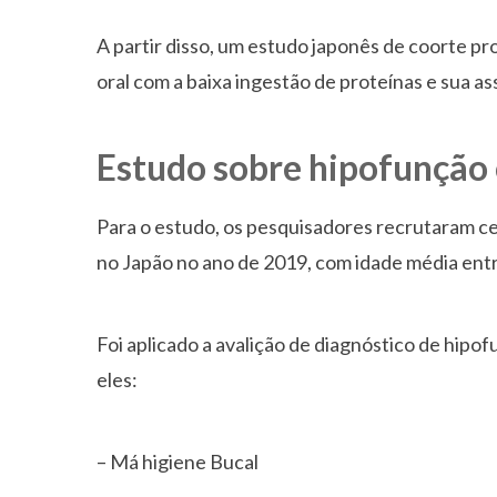
A partir disso, um estudo japonês de coorte pr
oral com a baixa ingestão de proteínas e sua as
Estudo sobre hipofunção 
Para o estudo, os pesquisadores recrutaram c
no Japão no ano de 2019, com idade média ent
Foi aplicado a avalição de diagnóstico de hipof
eles:
– Má higiene Bucal