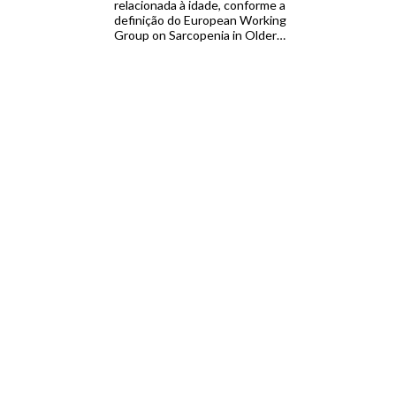
relacionada à idade, conforme a
definição do European Working
Group on Sarcopenia in Older
People (EWGSOP2). E quando
baixa força muscular e baixa
quantidade muscular estão
associados a baixo desempenho
físico, a sarcopenia é considerada
grave. Diversos métodos estão
disponíveis para medir a […]