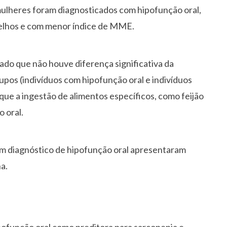
ulheres foram diagnosticados com hipofunção oral,
velhos e com menor índice de MME.
vado que não houve diferença significativa da
upos (indivíduos com hipofunção oral e indivíduos
que a ingestão de alimentos específicos, como feijão
 oral.
om diagnóstico de hipofunção oral apresentaram
a.