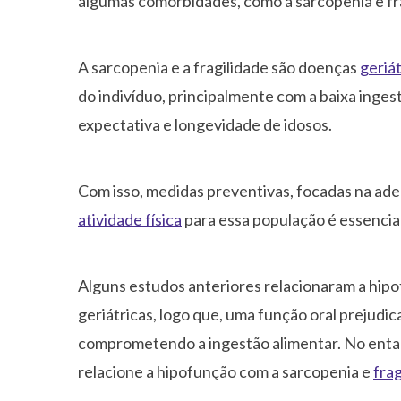
algumas comorbidades, como a sarcopenia e fra
A sarcopenia e a fragilidade são doenças
geriát
do indivíduo, principalmente com a baixa inge
expectativa e longevidade de idosos.
Com isso, medidas preventivas, focadas na ade
atividade física
para essa população é essencia
Alguns estudos anteriores relacionaram a hip
geriátricas, logo que, uma função oral prejudic
comprometendo a ingestão alimentar. No entan
relacione a hipofunção com a sarcopenia e
frag