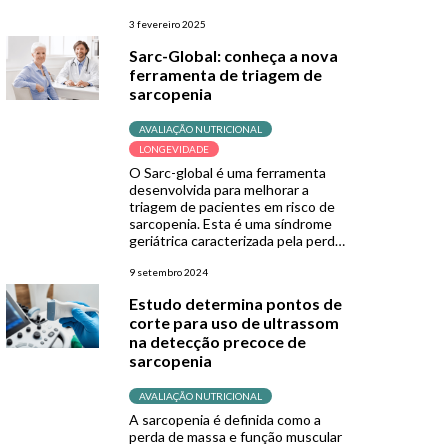
Reconhecida como doença pela
OMS desde 2016 e presente em
3 fevereiro 2025
mais de um quarto dos adultos
Sarc-Global: conheça a nova
acima de 60 anos, ela reforça a
ferramenta de triagem de
necessidade de instrumentos
sarcopenia
mais precisos de avaliação, entre
eles, a ferramenta Sarc-Global, […]
AVALIAÇÃO NUTRICIONAL
LONGEVIDADE
O Sarc-global é uma ferramenta
desenvolvida para melhorar a
triagem de pacientes em risco de
sarcopenia. Esta é uma síndrome
geriátrica caracterizada pela perda
progressiva de massa muscular e
força, capaz de aumentar o risco
9 setembro 2024
de quedas, hospitalizações e
Estudo determina pontos de
redução da qualidade de vida.
corte para uso de ultrassom
Embora existam ferramentas como
na detecção precoce de
o Sarc-F e o Sarc-CalF para
rastrear […]
sarcopenia
AVALIAÇÃO NUTRICIONAL
A sarcopenia é definida como a
perda de massa e função muscular