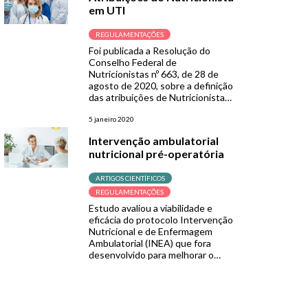
sintetizado pela glândula pineal no
em UTI
período noturno, e que exerce
diversas funções fisiológicas. Sua
síntese ocorre a partir da
REGULAMENTAÇÕES
conversão do triptofano em
Foi publicada a Resolução do
serotonina, quando a ação das […]
Conselho Federal de
Nutricionistas nº 663, de 28 de
agosto de 2020, sobre a definição
das atribuições de Nutricionista
em Unidades de Terapia Intensiva
(UTI) que objetiva garantir o
5 janeiro 2020
direito de pacientes à adequada
Intervenção ambulatorial
assistência nutricional. Segundo o
nutricional pré-operatória
documento “O Nutricionista, de
forma exclusiva, na equipe
multiprofissional da Unidade de […]
ARTIGOS CIENTÍFICOS
REGULAMENTAÇÕES
Estudo avaliou a viabilidade e
eficácia do protocolo Intervenção
Nutricional e de Enfermagem
Ambulatorial (INEA) que fora
desenvolvido para melhorar o
estado nutricional do paciente
antes da sua admissão hospitalar.
Para isso, realizou-se um estudo
multicêntrico com recrutamento