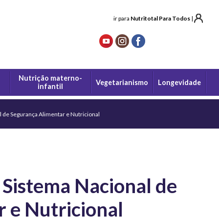
ir para
Nutritotal Para Todos
|
Nutrição materno-
Vegetarianismo
Longevidade
infantil
l de Segurança Alimentar e Nutricional
o Sistema Nacional de
 e Nutricional