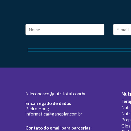
faleconosco@nutritotal.com.br
Nutr
Tera
Encarregado de dados
Nutr
Pedro Hong
Nutr
informatica@ganeplar.com.br
Prep
Glos
Contato do email para parcerias
: