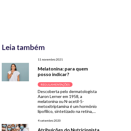
Leia também
11 novembro 2021
Melatonina: para quem
posso indicar?
REGULAMENTAÇÕES
Descoberta pelo dermatologista
Aaron Lerner em 1958, a
melatonina ou N-acetil-5-
metoxitriptamina é um hormônio
lipofílico, sintetizado na retina,
medula óssea, bile e trato-
gastrointestinal, mas
4 setembro 2020
principalmente secretado e
Atribuições do Nutricionista