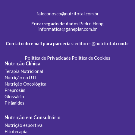
faleconosco@nutritotal.com.br
Encarregado de dados
Pedro Hong
informatica@ganeplar.com.br
Contato do email para parcerias
:
editores@nutritotal.com.br
Política de Privacidade
Política de Cookies
Nutrição Clínica
Terapia Nutricional
Nutrição na UTI
Nutrição Oncológica
Preprosim
Glossário
Pirâmides
Nutrição em Consultório
Nutrição esportiva
Fitoterapia