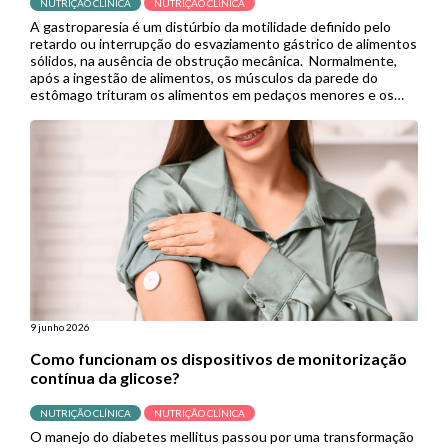
NUTRIÇÃO CLÍNICA
NUTRIÇÃO CLÍNICA
A gastroparesia é um distúrbio da motilidade definido pelo
retardo ou interrupção do esvaziamento gástrico de alimentos
sólidos, na ausência de obstrução mecânica. Normalmente,
após a ingestão de alimentos, os músculos da parede do
estômago trituram os alimentos em pedaços menores e os
empurram para o intestino delgado para continuar a digestão.
Porém, quando se […]
9 junho 2026
Como funcionam os dispositivos de monitorização
contínua da glicose?
NUTRIÇÃO CLÍNICA
NUTRIÇÃO CLÍNICA
O manejo do diabetes mellitus passou por uma transformação