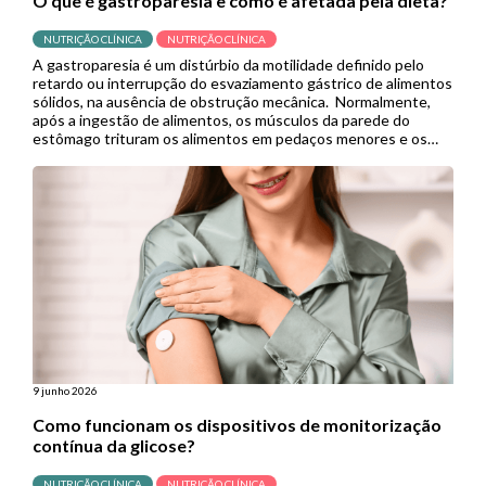
O que é gastroparesia e como é afetada pela dieta?
NUTRIÇÃO CLÍNICA
NUTRIÇÃO CLÍNICA
A gastroparesia é um distúrbio da motilidade definido pelo
retardo ou interrupção do esvaziamento gástrico de alimentos
sólidos, na ausência de obstrução mecânica. Normalmente,
após a ingestão de alimentos, os músculos da parede do
estômago trituram os alimentos em pedaços menores e os
empurram para o intestino delgado para continuar a digestão.
Porém, quando se […]
9 junho 2026
Como funcionam os dispositivos de monitorização
contínua da glicose?
NUTRIÇÃO CLÍNICA
NUTRIÇÃO CLÍNICA