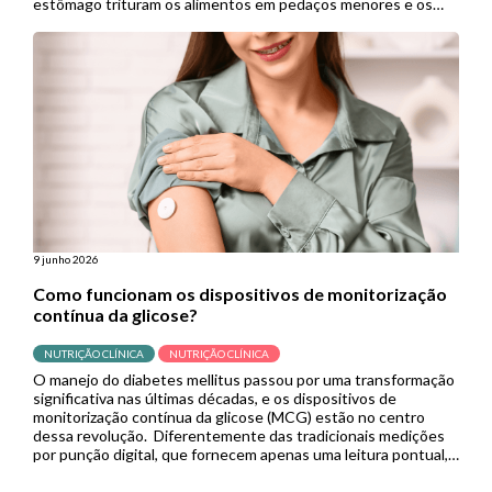
estômago trituram os alimentos em pedaços menores e os
empurram para o intestino delgado para continuar a digestão.
Porém, quando se […]
9 junho 2026
Como funcionam os dispositivos de monitorização
contínua da glicose?
NUTRIÇÃO CLÍNICA
NUTRIÇÃO CLÍNICA
O manejo do diabetes mellitus passou por uma transformação
significativa nas últimas décadas, e os dispositivos de
monitorização contínua da glicose (MCG) estão no centro
dessa revolução. Diferentemente das tradicionais medições
por punção digital, que fornecem apenas uma leitura pontual,
os sistemas de MCG capturam dados em tempo real de forma
contínua, permitindo que pacientes […]