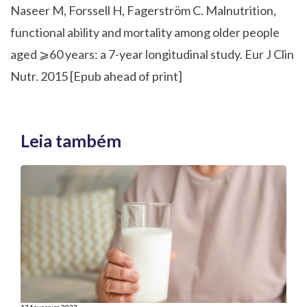
Naseer M, Forssell H, Fagerström C. Malnutrition,
functional ability and mortality among older people
aged ⩾60 years: a 7-year longitudinal study. Eur J Clin
Nutr. 2015 [Epub ahead of print]
Leia também
17 fevereiro 2022