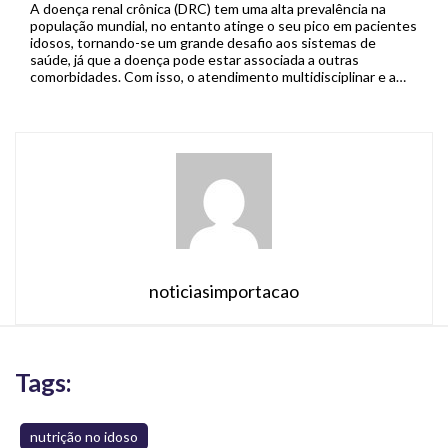
A doença renal crônica (DRC) tem uma alta prevalência na
população mundial, no entanto atinge o seu pico em pacientes
idosos, tornando-se um grande desafio aos sistemas de
saúde, já que a doença pode estar associada a outras
comorbidades. Com isso, o atendimento multidisciplinar e a
combinação de intervenções farmacológicas e não
farmacológicas como os […]
noticiasimportacao
Tags:
nutrição no idoso