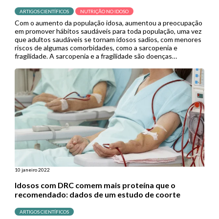
ARTIGOS CIENTÍFICOS
NUTRIÇÃO NO IDOSO
Com o aumento da população idosa, aumentou a preocupação
em promover hábitos saudáveis para toda população, uma vez
que adultos saudáveis se tornam idosos sadios, com menores
riscos de algumas comorbidades, como a sarcopenia e
fragilidade. A sarcopenia e a fragilidade são doenças
geriátricas, que têm forte ligação com o estado nutricional do
indivíduo, principalmente […]
10 janeiro 2022
Idosos com DRC comem mais proteína que o
recomendado: dados de um estudo de coorte
ARTIGOS CIENTÍFICOS