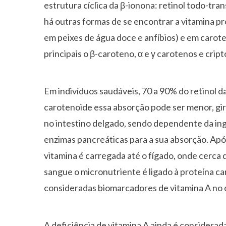
estrutura cíclica da β-ionona: retinol todo-trans
há outras formas de se encontrar a vitamina pr
em peixes de água doce e anfíbios) e em carot
principais o β-caroteno, α e γ carotenos e cript
Em indivíduos saudáveis, 70 a 90% do retinol d
carotenoide essa absorção pode ser menor, gir
no intestino delgado, sendo dependente da inge
enzimas pancreáticas para a sua absorção. Após 
vitamina é carregada até o fígado, onde cerca
sangue o micronutriente é ligado à proteína car
consideradas biomarcadores de vitamina A no 
A deficiência de vitamina A ainda é considera