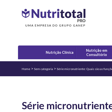
UMA EMPRESA DO GRUPO GANEP
Nutrição em
Nutrição Clínica
Consultório
>
>
Home
Sem categoria
Série micronutriente: Quais são as funçõ
Série micronutriente