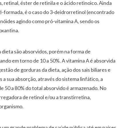
, retinal, éster de retinila e o ácido retinoico. Ainda
é-formada, é o caso do 3-deidrorretinol (encontrado
enóides agindo como pró-vitamina A, sendo os
oxantina.
a dieta são absorvidos, porém na forma de
ando em torno de 10 a 50%. A vitamina A é absorvida
stão de gorduras da dieta, ação dos sais biliares e
a sua absorção, através do sistema linfático, a
 de 50 a 80% do total absorvido é armazenado. No
regadora de retinol e/ou a transtirretina,
organismo.
da um grande problema de saúde pública até em países