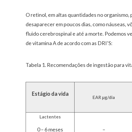
O retinol, em altas quantidades no organismo,
desaparecer em poucos dias, como náuseas, v
fluido cerebrospinal e até a morte. Podemos ve
de vitamina A de acordo com as DRI’S:
Tabela 1. Recomendações de ingestão para vita
Estágio da vida
EAR
μg/dia
Lactentes
0 – 6 meses
–