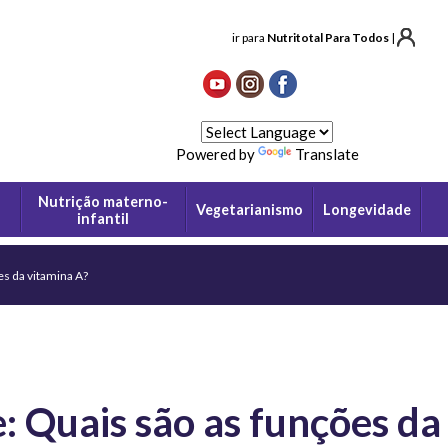
ir para
Nutritotal Para Todos
|
Powered by
Translate
Nutrição materno-
Vegetarianismo
Longevidade
infantil
es da vitamina A?
: Quais são as funções da