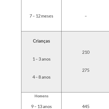
7 – 12 meses
–
Crianças
210
1 – 3 anos
275
4 – 8 anos
Homens
9 – 13 anos
445