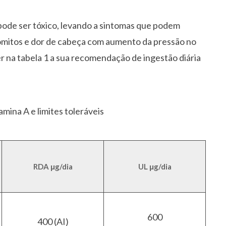
 pode ser tóxico, levando a sintomas que podem
ômitos e dor de cabeça com aumento da pressão no
r na tabela 1 a sua recomendação de ingestão diária
mina A e limites toleráveis
RDA μg/dia
UL μg/dia
600
400 (AI)