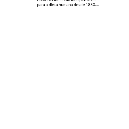
para a dieta humana desde 1850.
Esse mineral é utilizado no
organismo na síntese dos
hormônios produzidos pelas
glândulas da tireoide, conhecido
como T4 (Tiroxina) e T3 (tri-
iodotironina). Esses hormônios
estão envolvidos na regulação dos
processos metabólicos no corpo
[…]