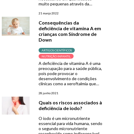
muito pequenas através da
nutrição. Existem
aproximadamente 20
21 março 2022
micronutrientes essenciais,
Consequências da
incluindo as vitaminas e os
deficiência de vitamina A em
minerais. A deficiência de um ou
crianças com Síndrome de
mais deles têm efeitos distintos,
que podem acarretar em sintomas
Down
clínicos graves. Atualmente,
estima-se que essa deficiência
ARTIGOS CIENTÍFICOS
afete […]
NUTRIÇÃO INFANTIL
A deficiência de vitamina A é uma
preocupação para a saúde pública,
pois pode provocar o
desenvolvimento de condições
clínicas como a xeroftalmia que
afetam a qualidade de vida de um
indivíduo. Ela também está
28 junho 2021
associada a um maior risco de
Quais os riscos associados à
mortalidade por infecções em
deficiência de iodo?
crianças, sendo um alerta ao
profissional que atende o público
O iodo é um micronutriente
[…]
essencial para vida humana, sendo
o segundo micronutriente
reconhecido como indispensável