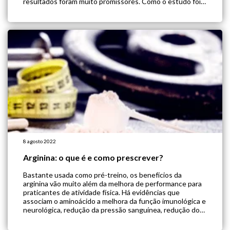
resultados foram muito promissores. Como o estudo foi
conduzido? De acordo com a literatura científica, níveis
plasmáticos diminuídos de arginina foram relatados […]
8 agosto 2022
Arginina: o que é e como prescrever?
Bastante usada como pré-treino, os benefícios da
arginina vão muito além da melhora de performance para
praticantes de atividade física. Há evidências que
associam o aminoácido a melhora da função imunológica e
neurológica, redução da pressão sanguínea, redução do
risco de doenças cardiovasculares, redução do tempo de
cicatrização entre outros benefícios. 1. O que é […]