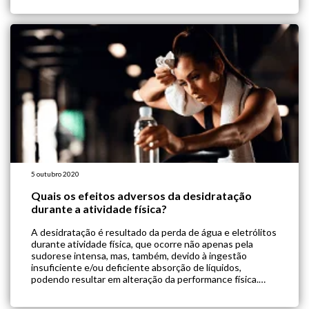
de nutrição e hidratação do idoso, de modo a prevenir e
tratar os problemas […]
5 outubro 2020
Quais os efeitos adversos da desidratação
durante a atividade física?
A desidratação é resultado da perda de água e eletrólitos
durante atividade física, que ocorre não apenas pela
sudorese intensa, mas, também, devido à ingestão
insuficiente e/ou deficiente absorção de líquidos,
podendo resultar em alteração da performance física.
Vários são os fatores relacionados ao aumento da
necessidade hídrica, como o tipo de atividade,