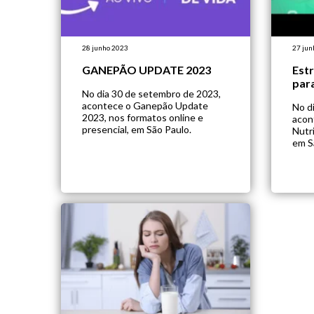
28 junho 2023
27 jun
GANEPÃO UPDATE 2023
Estr
par
No dia 30 de setembro de 2023,
acontece o Ganepão Update
No d
2023, nos formatos online e
acon
presencial, em São Paulo.
Nutr
em S