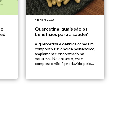
4 janeiro 2023
ão
Quercetina: quais são os
sed
benefícios para a saúde?
A quercetina é definida como um
composto flavonóide polifenólico,
amplamente encontrado na
natureza. No entanto, este
-
composto não é produzido pelo
corpo humano. Logo, sua
obtenção se dá exclusivamente
através da dieta, ou através da
suplementação. Neste artigo,
separamos os principais
benefícios da quercetina que vêm
sendo estudados pela ciência na
atualidade. Confira! Quais os […]