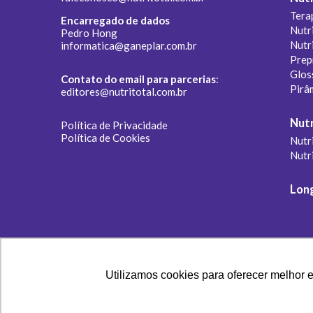
Tera
Encarregado de dados
Nutr
Pedro Hong
Nutr
informatica@ganeplar.com.br
Prep
Glos
Contato do email para parcerias
:
Pirâ
editores@nutritotal.com.br
Nutr
Política de Privacidade
Política de Cookies
Nutri
Nutr
Lon
Utilizamos cookies para oferecer melhor 