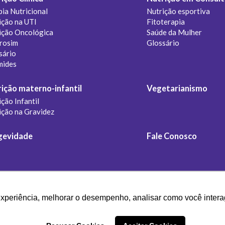
pia Nutricional
Nutrição esportiva
ição na UTI
Fitoterapia
ição Oncológica
Saúde da Mulher
rosim
Glossário
sário
mides
ição materno-infantil
Vegetarianismo
ção Infantil
ição na Gravidez
gevidade
Fale Conosco
experiência, melhorar o desempenho, analisar como você intera