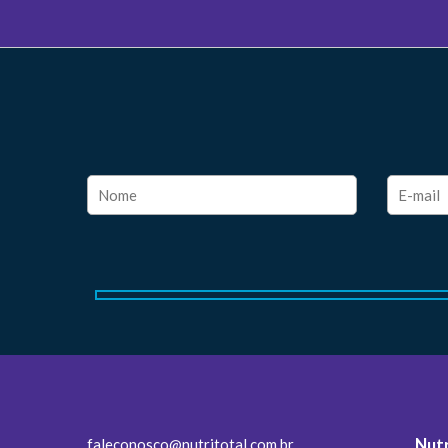
faleconosco@nutritotal.com.br
Nutr