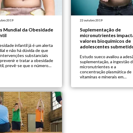
ubro 2019
22 outubro 2019
as Mundial da Obesidade
Suplementação de
ntil
micronutrientes impact
valores bioquímicos de
sidade infantil já é um alerta
adolescentes submetid
ial e não há dúvida de que
cirurgia bariátrica
intervenções substanciais
Estudo sueco avaliou a ades
prevenir e tratar a obesidade
suplementação, a ingestão 
ntil, prevê-se que o número
micronutrientes e a
rianças e adolescentes em
concentração plasmática de
e escolar vivendo com
vitaminas e minerais em
idade suba das estimativas
adolescentes durante 5 ano
is de cerca de 150 milhões
após a realização de cirurgia
odo o mundo, para mais de
bariátrica (BGYR). Após real
[…]
do procedimento, foi prescri
suplementação oral de cálcio
vitamina D, vitamina B12, áci
fólico, e ferro (para as mulher
O grupo controle […]