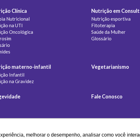
ição Clínica
Nutrição em Consult
pia Nutricional
Nutrição esportiva
ição na UTI
Fitoterapia
ição Oncológica
Saúde da Mulher
rosim
Glossário
sário
mides
ição materno-infantil
Vegetarianismo
ção Infantil
ição na Gravidez
gevidade
Fale Conosco
experiência, melhorar o desempenho, analisar como você intera