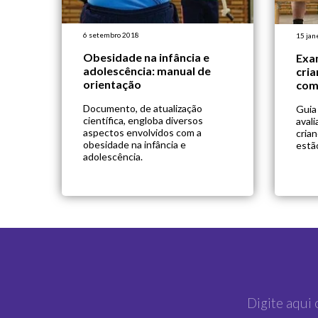
6 setembro 2018
15 jan
Obesidade na infância e
Exa
adolescência: manual de
cria
orientação
com
Documento, de atualização
Guia
científica, engloba diversos
aval
aspectos envolvidos com a
cria
obesidade na infância e
estã
adolescência.