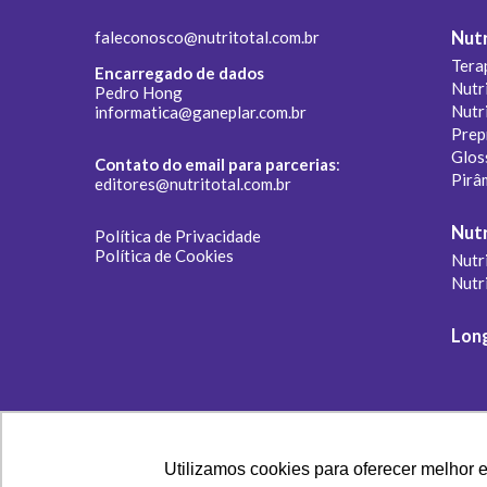
faleconosco@nutritotal.com.br
Nutr
Tera
Encarregado de dados
Nutr
Pedro Hong
Nutr
informatica@ganeplar.com.br
Prep
Glos
Contato do email para parcerias
:
Pirâ
editores@nutritotal.com.br
Nutr
Política de Privacidade
Política de Cookies
Nutri
Nutr
Lon
Utilizamos cookies para oferecer melhor 