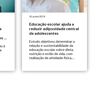
10 junho 2019
Educação escolar ajuda a
a
reduzir adiposidade central
de adolescentes
os à
Estudo objetivou determinar a
relação e sustentabilidade da
ão à
educação escolar sobre dieta,
de
nutrição e estilo de vida, com
realização de atividade física,
qualidade da dieta e composição
corporal de pré-adolescentes
s
poloneses. 464 adolescentes,
entre 11 e 12 anos foram
ização
randomizados em grupo
ta
educação, que participaram de
,
palestras e worshops durante
do
três semanas (total de 15 […]
es).