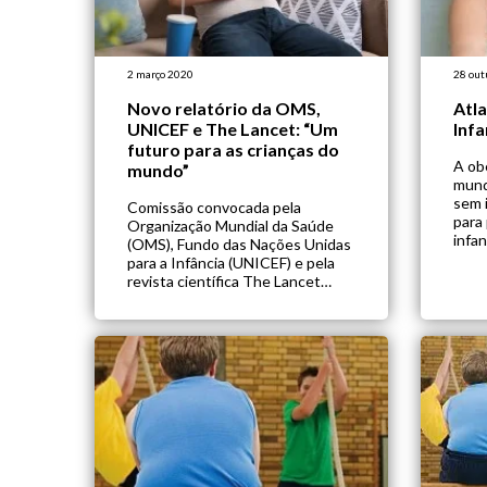
2 março 2020
28 out
Novo relatório da OMS,
Atl
UNICEF e The Lancet: “Um
Infa
futuro para as crianças do
A obe
mundo”
mund
sem 
Comissão convocada pela
para 
Organização Mundial da Saúde
infa
(OMS), Fundo das Nações Unidas
de c
para a Infância (UNICEF) e pela
idad
revista científica The Lancet
obes
apresenta relatório “Um futuro
atua
para as crianças do mundo”. O
em t
relatório adotou o novo índice
250 
global de 180 países e comparou
o desenvolvimento das crianças,
incluindo bem-estar, saúde,
educação, nutrição,
sustentabilidade (emissão de […]