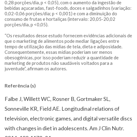
0,28 porções/dia, p < 0,05), com o aumento da ingestão de
bebidas açucaradas, fast-foods, doces e salgadinhos (variação:
0,02-0,06 porções/dia; p < 0,001) e com a diminuição do
consumo de frutas e hortaliças (intervalo: 20,05-20,02
porções/dia, p <0,05).
“Os resultados desse estudo fornecem evidências adicionais de
que o marketing de alimentos pode mediar ligações entre
tempo de utilização das mídias de tela, dieta e adiposidade.
Consequentemente, essas mídias poderiam ser menos
obesogênicas, por isso poderiam reduzir a quantidade de
marketing de produtos não saudáveis voltados para a
juventude”, afirmam os autores.
Referência (s)
Falbe J, Willett WC, Rosner B, Gortmaker SL,
Sonneville KR, Field AE. Longitudinal relations of
television, electronic games, and digital versatile discs
with changes in diet in adolescents. Am J Clin Nutr.