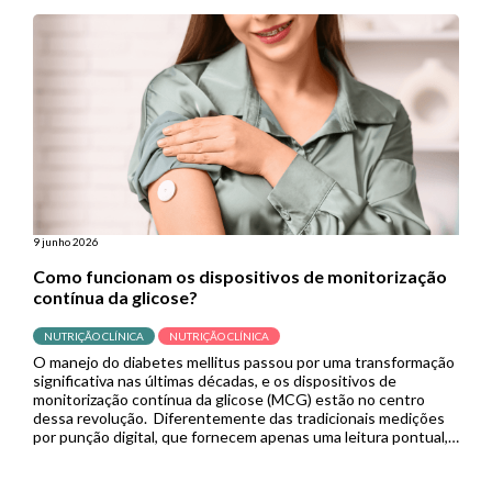
empurram para o intestino delgado para continuar a digestão.
Porém, quando se […]
9 junho 2026
Como funcionam os dispositivos de monitorização
contínua da glicose?
NUTRIÇÃO CLÍNICA
NUTRIÇÃO CLÍNICA
O manejo do diabetes mellitus passou por uma transformação
significativa nas últimas décadas, e os dispositivos de
monitorização contínua da glicose (MCG) estão no centro
dessa revolução. Diferentemente das tradicionais medições
por punção digital, que fornecem apenas uma leitura pontual,
os sistemas de MCG capturam dados em tempo real de forma
contínua, permitindo que pacientes […]