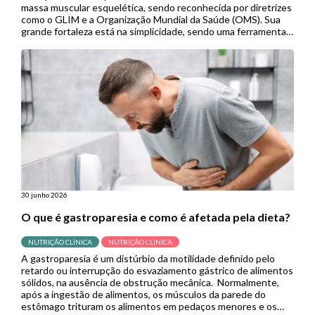
massa muscular esquelética, sendo reconhecida por diretrizes
como o GLIM e a Organização Mundial da Saúde (OMS). Sua
grande fortaleza está na simplicidade, sendo uma ferramenta
de baixo custo, não invasiva e de fácil aplicação, especialmente
útil em contextos de menor […]
30 junho 2026
O que é gastroparesia e como é afetada pela dieta?
NUTRIÇÃO CLÍNICA
NUTRIÇÃO CLÍNICA
A gastroparesia é um distúrbio da motilidade definido pelo
retardo ou interrupção do esvaziamento gástrico de alimentos
sólidos, na ausência de obstrução mecânica. Normalmente,
após a ingestão de alimentos, os músculos da parede do
estômago trituram os alimentos em pedaços menores e os