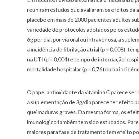
reuniram estudos que avaliaram os efeitos da 
placebo em mais de 2000 pacientes adultos sub
variedade de protocolos adotados pelos estudos
6g por dia, por via oral ou intravenosa, a sup
a incidência de fibrilação atrial (p = 0,008), 
na UTI (p = 0,004) e tempo de internação hospit
mortalidade hospitalar (p = 0,76) ou na incidênc
O papel antioxidante da vitamina C parece ser 
a suplementação de 3g/dia parece ter efeito p
queimaduras graves. Da mesma forma, os efeit
imunológico também tem sido estudados. Parec
maiores para fase de tratamento tem efeito posi