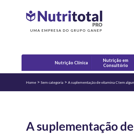
UMA EMPRESA DO GRUPO GANEP
Nutrição em
Nutrição Clínica
Consultório
>
>
Home
Sem categoria
A suplementação de vitamina C tem algum 
A suplementação de 