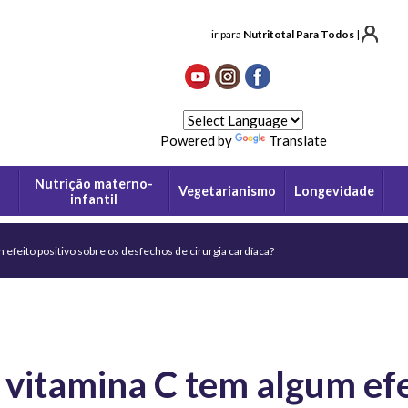
ir para
Nutritotal Para Todos
|
Powered by
Translate
Nutrição materno-
Vegetarianismo
Longevidade
infantil
efeito positivo sobre os desfechos de cirurgia cardíaca?
vitamina C tem algum efe