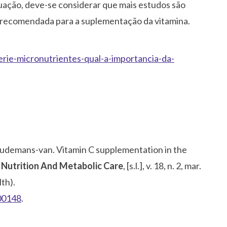
uação, deve-se considerar que mais estudos são
e recomendada para a suplementação da vitamina.
serie-micronutrientes-qual-a-importancia-da-
emans-van. Vitamin C supplementation in the
l Nutrition And Metabolic Care
, [s.l.], v. 18, n. 2, mar.
th).
00148
.