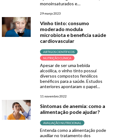
monoinsaturados e
poliinsaturados. Há décadas, o
consumo de alimentos ricos em
29 março 2023
gorduras saturadas é
Vinho tinto: consumo
desincentivado, visto que seu
moderado modula
excesso pode aumentar o risco
microbiota e beneficia saúde
para doenças cardiovasculares.
Por outro lado, os ácidos graxos
cardiovascular
poliinsaturados desempenham um
papel vital na prevenção de […]
ARTIGOS CIENTÍFICOS
NUTRIÇÃO CLÍNICA
Apesar de ser uma bebida
alcoólica, o vinho tinto possui
diversos compostos fenólicos
benéficos para a saúde. Estudos
anteriores apontaram o papel
destes polifenóis na diminuição do
N-óxido de trimetilamina (TMAO),
11 novembro 2022
um metabólito dependente da
Sintomas de anemia: como a
microbiota e relacionado a
alimentação pode ajudar?
doenças cardiovasculares. Para
investigar este papel
cardioprotetor, uma nova pesquisa
AVALIAÇÃO NUTRICIONAL
avaliou o consumo moderado de
Entenda como a alimentação pode
vinho […]
auxiliar no tratamento dos