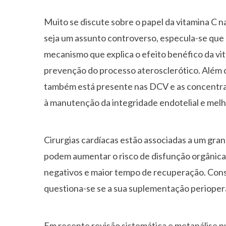
Muito se discute sobre o papel da vitamina C 
seja um assunto controverso, especula-se que e
mecanismo que explica o efeito benéfico da v
prevenção do processo aterosclerótico. Além d
também está presente nas DCV e as concentra
à manutenção da integridade endotelial e melh
Cirurgias cardíacas estão associadas a um gran
podem aumentar o risco de disfunção orgânica
negativos e maior tempo de recuperação. Cons
questiona-se se a sua suplementação perioper
Em recente revisão sistemática e metanálise pu