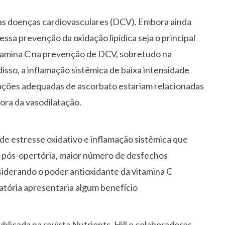
nas doenças cardiovasculares (DCV). Embora ainda
ssa prevenção da oxidação lipídica seja o principal
itamina C na prevenção de DCV, sobretudo na
isso, a inflamação sistêmica de baixa intensidade
ções adequadas de ascorbato estariam relacionadas
ora da vasodilatação.
de estresse oxidativo e inflamação sistêmica que
 pós-opertória, maior número de desfechos
iderando o poder antioxidante da vitamina C
atória apresentaria algum benefício
blicada na revista Nutrients, Hill e colaboradores