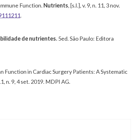
 Immune Function.
Nutrients
, [s.l.], v. 9, n. 11, 3 nov.
u9111211
.
bilidade de nutrientes.
5ed. São Paulo: Editora
gan Function in Cardiac Surgery Patients: A Systematic
v. 11, n. 9, 4 set. 2019. MDPI AG.