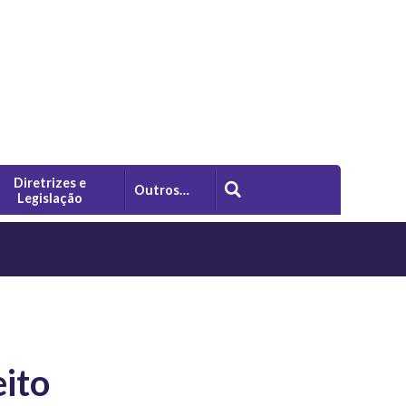
Diretrizes e
Outros…
Legislação
ito