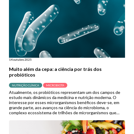
acabam sem diagnóstico ou tratamento […]
14 outubro 2025
Muito além da cepa: a ciência por trás dos
probióticos
NUTRIÇÃO CLÍNICA
MICROBIOTA
Atualmente, os probióticos representam um dos campos de
estudo mais dinâmicos da medicina e nutrição moderna. O
interesse por esses microrganismos benéficos deve-se, em
grande parte, aos avanços na ciência do microbioma, o
complexo ecossistema de trilhões de microrganismos que
habita nosso trato gastrointestinal e influencia processos
vitais. A expansão de pesquisas neste campo prenuncia […]