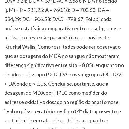
DA = 3,24; DC = 4,37; DAC = 3,56 e MDA no tecido
(µM) – P = 981,25; A = 760,18; D = 708,63; DA =
534,29; DC = 906,53; DAC = 798,67. Foi aplicada
análise estatística comparativa entre os subgrupos e
utilizado o teste não paramétrico por postos de
Kruskal Wallis. Como resultados pode ser observado
que as dosagens do MDA no sangue não mostraram
diferença significativa entre si (p > 0,05), enquanto no
tecido o subgrupo P > D; DA e os subgrupos DC; DAC
> DA onde p < 0,05. Conclui-se, portanto, que a
dosagem do MDA por HPLC como medidor do
estresse oxidativo dosado na região da anastomose
ileal no pós-operatório mediato ( 4º dia), apresentou-
se diminuído em ratos desnutridos, enquanto o