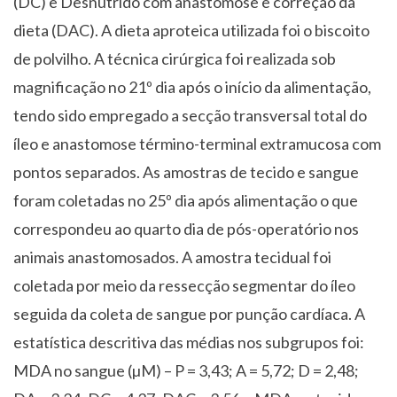
(DC) e Desnutrido com anastomose e correção da
dieta (DAC). A dieta aproteica utilizada foi o biscoito
de polvilho. A técnica cirúrgica foi realizada sob
magnificação no 21º dia após o início da alimentação,
tendo sido empregado a secção transversal total do
íleo e anastomose término-terminal extramucosa com
pontos separados. As amostras de tecido e sangue
foram coletadas no 25º dia após alimentação o que
correspondeu ao quarto dia de pós-operatório nos
animais anastomosados. A amostra tecidual foi
coletada por meio da ressecção segmentar do íleo
seguida da coleta de sangue por punção cardíaca. A
estatística descritiva das médias nos subgrupos foi:
MDA no sangue (µM) – P = 3,43; A = 5,72; D = 2,48;