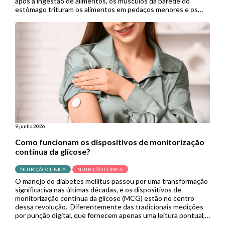
após a ingestão de alimentos, os músculos da parede do
estômago trituram os alimentos em pedaços menores e os
empurram para o intestino delgado para continuar a digestão.
Porém, quando se […]
9 junho 2026
Como funcionam os dispositivos de monitorização
contínua da glicose?
NUTRIÇÃO CLÍNICA
NUTRIÇÃO CLÍNICA
O manejo do diabetes mellitus passou por uma transformação
significativa nas últimas décadas, e os dispositivos de
monitorização contínua da glicose (MCG) estão no centro
dessa revolução. Diferentemente das tradicionais medições
por punção digital, que fornecem apenas uma leitura pontual,
os sistemas de MCG capturam dados em tempo real de forma