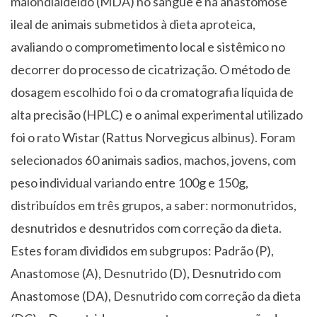
malondialdeído (MDA) no sangue e na anastomose
ileal de animais submetidos à dieta aproteica,
avaliando o comprometimento local e sistêmico no
decorrer do processo de cicatrização. O método de
dosagem escolhido foi o da cromatografia líquida de
alta precisão (HPLC) e o animal experimental utilizado
foi o rato Wistar (Rattus Norvegicus albinus). Foram
selecionados 60 animais sadios, machos, jovens, com
peso individual variando entre 100g e 150g,
distribuídos em três grupos, a saber: normonutridos,
desnutridos e desnutridos com correção da dieta.
Estes foram divididos em subgrupos: Padrão (P),
Anastomose (A), Desnutrido (D), Desnutrido com
Anastomose (DA), Desnutrido com correção da dieta