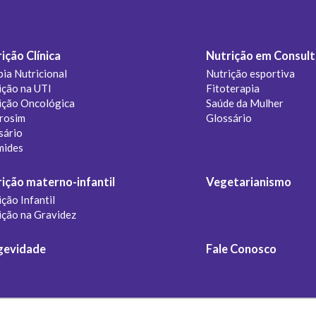
ição Clínica
Nutrição em Consult
pia Nutricional
Nutrição esportiva
ição na UTI
Fitoterapia
ição Oncológica
Saúde da Mulher
rosim
Glossário
sário
mides
ição materno-infantil
Vegetarianismo
ção Infantil
ição na Gravidez
gevidade
Fale Conosco