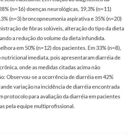
28% (n=16) doenças neurológicas, 19,3% (n=11)
, 5,3% (n=3) broncopneumonia aspirativa e 35% (n=20)
istração de fibras solúveis, alteração do tipo da dieta
tando a redução do volume da dieta infundida.
elhora em 50% (n=12) dos pacientes. Em 33% (n=8),
nutricional imediata, pois apresentaram diarréia de
 crônica, onde as medidas citadas acima não
ão: Observou-se a ocorrência de diarréia em 42%
rande variação na incidência de diarréia encontrada
um protocolo para avaliação da diarréia em pacientes
s pela equipe multiprofissional.