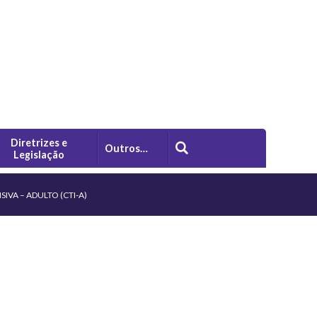
Diretrizes e
Outros…
Legislação
IVA – ADULTO (CTI-A)