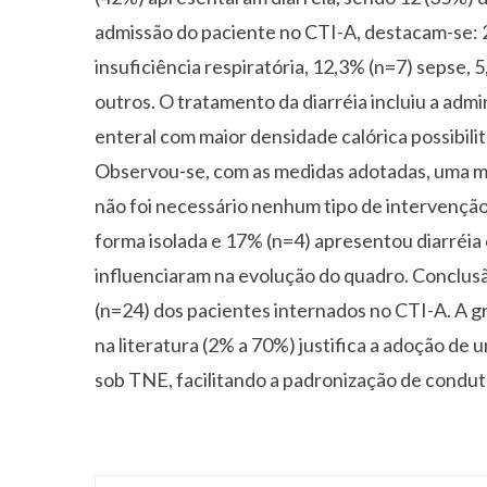
admissão do paciente no CTI-A, destacam-se: 
insuficiência respiratória, 12,3% (n=7) sepse
outros. O tratamento da diarréia incluiu a admin
enteral com maior densidade calórica possibili
Observou-se, com as medidas adotadas, uma m
não foi necessário nenhum tipo de intervenção 
forma isolada e 17% (n=4) apresentou diarréia
influenciaram na evolução do quadro. Conclus
(n=24) dos pacientes internados no CTI-A. A g
na literatura (2% a 70%) justifica a adoção de 
sob TNE, facilitando a padronização de conduta