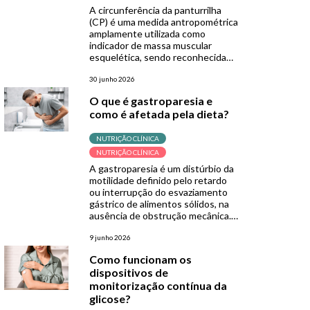
A circunferência da panturrilha
(CP) é uma medida antropométrica
amplamente utilizada como
indicador de massa muscular
esquelética, sendo reconhecida
por diretrizes como o GLIM e a
Organização Mundial da Saúde
30 junho 2026
(OMS). Sua grande fortaleza está
O que é gastroparesia e
na simplicidade, sendo uma
como é afetada pela dieta?
ferramenta de baixo custo, não
invasiva e de fácil aplicação,
especialmente útil em contextos
NUTRIÇÃO CLÍNICA
de menor […]
NUTRIÇÃO CLÍNICA
A gastroparesia é um distúrbio da
motilidade definido pelo retardo
ou interrupção do esvaziamento
gástrico de alimentos sólidos, na
ausência de obstrução mecânica.
Normalmente, após a ingestão de
alimentos, os músculos da parede
9 junho 2026
do estômago trituram os
Como funcionam os
alimentos em pedaços menores e
dispositivos de
os empurram para o intestino
monitorização contínua da
delgado para continuar a
digestão. Porém, quando se […]
glicose?