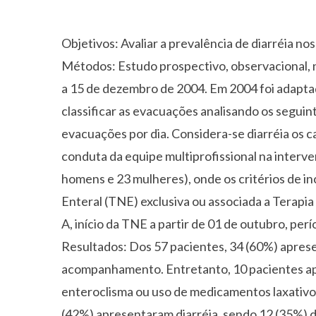
Objetivos: Avaliar a prevalência de diarréia n
Métodos: Estudo prospectivo, observacional, n
a 15 de dezembro de 2004. Em 2004 foi adapta
classificar as evacuações analisando os segui
evacuações por dia. Considera-se diarréia os 
conduta da equipe multiprofissional na interve
homens e 23 mulheres), onde os critérios de in
Enteral (TNE) exclusiva ou associada a Terapia
A, início da TNE a partir de 01 de outubro, perí
Resultados: Dos 57 pacientes, 34 (60%) apres
acompanhamento. Entretanto, 10 pacientes apr
enteroclisma ou uso de medicamentos laxativo
(42%) apresentaram diarréia, sendo 12 (35%) d