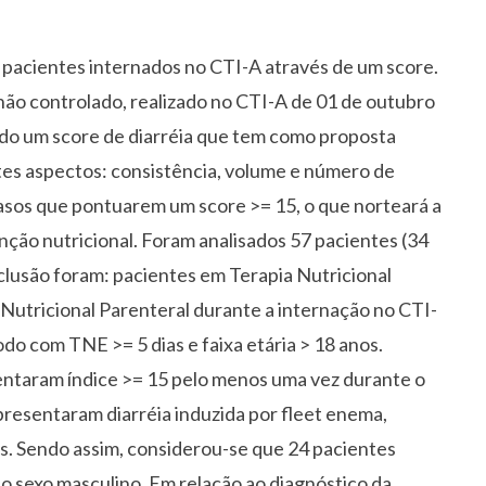
os pacientes internados no CTI-A através de um score.
ão controlado, realizado no CTI-A de 01 de outubro
do um score de diarréia que tem como proposta
ntes aspectos: consistência, volume e número de
casos que pontuarem um score >= 15, o que norteará a
nção nutricional. Foram analisados 57 pacientes (34
clusão foram: pacientes em Terapia Nutricional
 Nutricional Parenteral durante a internação no CTI-
odo com TNE >= 5 dias e faixa etária > 18 anos.
entaram índice >= 15 pelo menos uma vez durante o
esentaram diarréia induzida por fleet enema,
s. Sendo assim, considerou-se que 24 pacientes
o sexo masculino. Em relação ao diagnóstico da