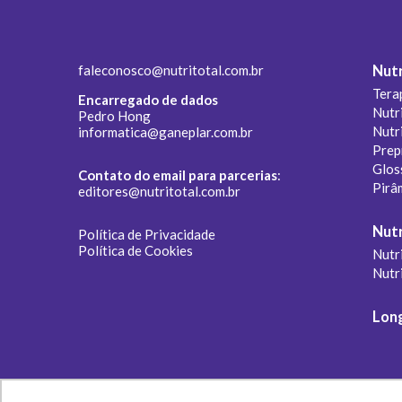
faleconosco@nutritotal.com.br
Nutr
Tera
Encarregado de dados
Nutr
Pedro Hong
Nutr
informatica@ganeplar.com.br
Prep
Glos
Contato do email para parcerias
:
Pirâ
editores@nutritotal.com.br
Nutr
Política de Privacidade
Política de Cookies
Nutri
Nutr
Lon