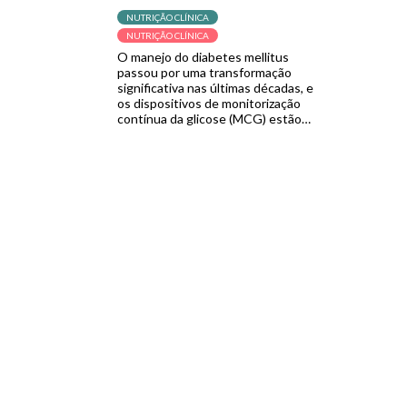
NUTRIÇÃO CLÍNICA
NUTRIÇÃO CLÍNICA
O manejo do diabetes mellitus
passou por uma transformação
significativa nas últimas décadas, e
os dispositivos de monitorização
contínua da glicose (MCG) estão
no centro dessa revolução.
Diferentemente das tradicionais
medições por punção digital, que
fornecem apenas uma leitura
pontual, os sistemas de MCG
capturam dados em tempo real de
forma contínua, permitindo que
pacientes […]