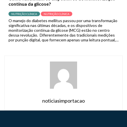
contínua da glicose?
NUTRIÇÃO CLÍNICA
NUTRIÇÃO CLÍNICA
O manejo do diabetes mellitus passou por uma transformação
significativa nas últimas décadas, e os dispositivos de
monitorização contínua da glicose (MCG) estão no centro
dessa revolução. Diferentemente das tradicionais medições
por punção digital, que fornecem apenas uma leitura pontual,
os sistemas de MCG capturam dados em tempo real de forma
contínua, permitindo que pacientes […]
noticiasimportacao