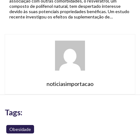
associação com outras comorbidades, o resveratrol, um
composto de polifenol natural, tem despertado interesse
devido às suas potenciais propriedades benéficas. Um estudo
recente investigou os efeitos da suplementação de
resveratrol no tratamento da esteatose hepática, buscando
esclarecer seu papel terapêutico. A doença hepática
gordurosa não alcoólica (DHGNA), […]
noticiasimportacao
Tags:
Obesidade