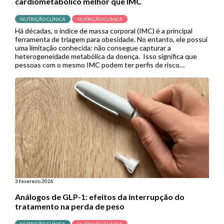
cardiometabólico melhor que IMC
NUTRIÇÃO CLÍNICA
NUTRIÇÃO CLÍNICA
Há décadas, o índice de massa corporal (IMC) é a principal
ferramenta de triagem para obesidade. No entanto, ele possui
uma limitação conhecida: não consegue capturar a
heterogeneidade metabólica da doença. Isso significa que
pessoas com o mesmo IMC podem ter perfis de risco
cardiometabólico completamente diferentes, e muitas delas
acabam sem diagnóstico ou tratamento […]
3 fevereiro 2026
Análogos de GLP-1: efeitos da interrupção do
tratamento na perda de peso
NUTRIÇÃO CLÍNICA
NUTRIÇÃO CLÍNICA