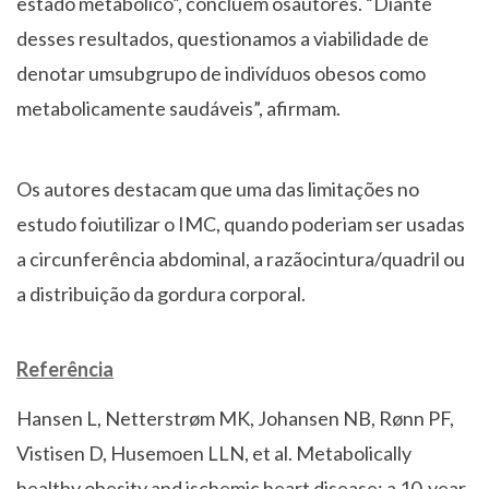
estado metabólico”, concluem osautores. “Diante
desses resultados, questionamos a viabilidade de
denotar umsubgrupo de indivíduos obesos como
metabolicamente saudáveis”, afirmam.
Os autores destacam que uma das limitações no
estudo foiutilizar o IMC, quando poderiam ser usadas
a circunferência abdominal, a razãocintura/quadril ou
a distribuição da gordura corporal.
Referência
Hansen
L, Netterstrøm MK, Johansen NB, Rønn PF,
Vistisen D, Husemoen LLN, et al. Metabolically
healthy obesity and ischemic heart disease: a 10-year