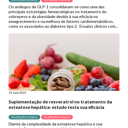
Os análogos de GLP-1 consolidaram-se como uma das
principais estratégias farmacológicas no tratamento do
sobrepeso e da obesidade devido à sua eficácia no
emagrecimento e na melhora de fatores cardiometabólicos,
como os associados ao diabetes tipo 2. Ensaios clínicos com
semaglutida e tirzepatida, por exemplo, demonstraram
resultados superiores aos de outras terapias medicamentosas
anti-obesidade, ampliando […]
13 maio 2025
Suplementação de resveratrol no tratamento da
esteatose hepática: estudo testa sua eficácia
NUTRIÇÃO CLÍNICA
NUTRIÇÃO CLÍNICA
Diante da complexidade da esteatose hepática e sua