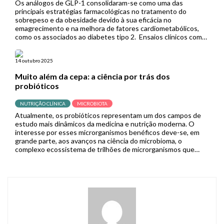
Os análogos de GLP-1 consolidaram-se como uma das
principais estratégias farmacológicas no tratamento do
sobrepeso e da obesidade devido à sua eficácia no
emagrecimento e na melhora de fatores cardiometabólicos,
como os associados ao diabetes tipo 2. Ensaios clínicos com
semaglutida e tirzepatida, por exemplo, demonstraram
resultados superiores aos de outras terapias medicamentosas
14 outubro 2025
anti-obesidade, ampliando […]
Muito além da cepa: a ciência por trás dos
probióticos
NUTRIÇÃO CLÍNICA
MICROBIOTA
Atualmente, os probióticos representam um dos campos de
estudo mais dinâmicos da medicina e nutrição moderna. O
interesse por esses microrganismos benéficos deve-se, em
grande parte, aos avanços na ciência do microbioma, o
complexo ecossistema de trilhões de microrganismos que
habita nosso trato gastrointestinal e influencia processos
vitais. A expansão de pesquisas neste campo prenuncia […]