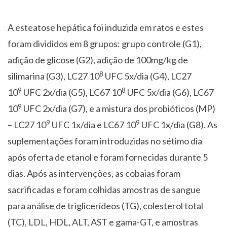
A esteatose hepática foi induzida em ratos e estes
foram divididos em 8 grupos: grupo controle (G1),
adição de glicose (G2), adição de 100mg/kg de
8
silimarina (G3), LC27 10
UFC 5x/dia (G4), LC27
9
8
10
UFC 2x/dia (G5), LC67 10
UFC 5x/dia (G6), LC67
9
10
UFC 2x/dia (G7), e a mistura dos probióticos (MP)
9
9
– LC27 10
UFC 1x/dia e LC67 10
UFC 1x/dia (G8). As
suplementações foram introduzidas no sétimo dia
após oferta de etanol e foram fornecidas durante 5
dias. Após as intervenções, as cobaias foram
sacrificadas e foram colhidas amostras de sangue
para análise de triglicerídeos (TG), colesterol total
(TC), LDL, HDL, ALT, AST e gama-GT, e amostras