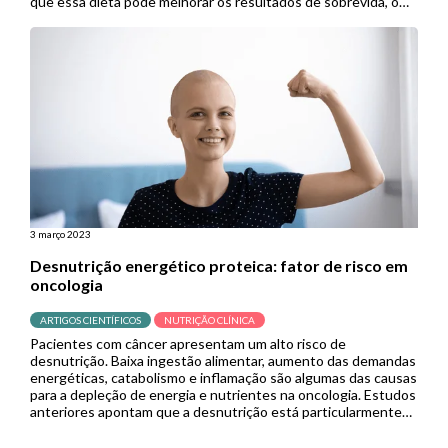
que essa dieta pode melhorar os resultados de sobrevida, o
que tem despertado interesse em pesquisas sobre os […]
3 março 2023
Desnutrição energético proteica: fator de risco em
oncologia
ARTIGOS CIENTÍFICOS
NUTRIÇÃO CLÍNICA
Pacientes com câncer apresentam um alto risco de
desnutrição. Baixa ingestão alimentar, aumento das demandas
energéticas, catabolismo e inflamação são algumas das causas
para a depleção de energia e nutrientes na oncologia. Estudos
anteriores apontam que a desnutrição está particularmente
presente em pacientes oncológicos cirúrgicos, normalmente
associada a desfechos clínicos negativos. Em uma nova