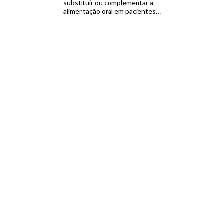
substituir ou complementar a
alimentação oral em pacientes
necessitados. A classificação
desta dieta é feita em relação ao
modo de preparo, teor energético,
complexidade dos
macronutrientes, dentre muitos
outros parâmetros. À primeira
vista, os diversos tipos de dietas
enterais podem parecer
complexos […]