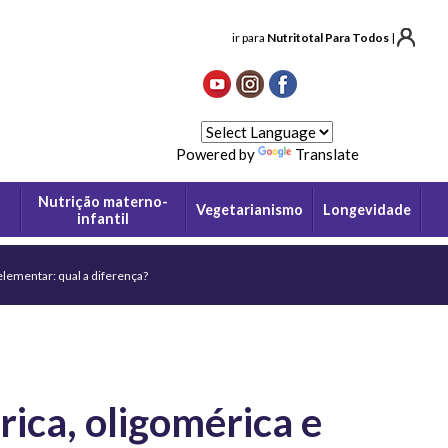
ir para
Nutritotal Para Todos
|
Powered by
Translate
Nutrição materno-
Vegetarianismo
Longevidade
infantil
elementar: qual a diferença?
rica, oligomérica e