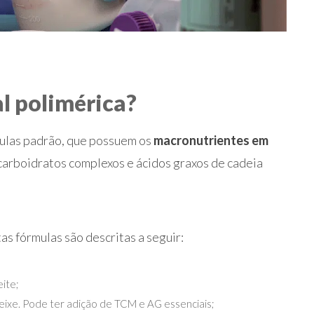
l polimérica?
mulas padrão, que possuem os
macronutrientes em
 carboidratos complexos e ácidos graxos de cadeia
s fórmulas são descritas a seguir:
eite;
 peixe. Pode ter adição de TCM e AG essenciais;