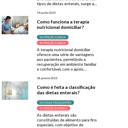
tipos de dietas enterais, surge a
dúvida: qual a diferença entre
nutrição enteral em sistema
14 junho 2023
aberto, e em sistema fechado?
Como funciona a terapia
Neste artigo, vamos explorar as
nutricional domiciliar?
diferenças entre essas técnicas,
fornecendo um guia simples […]
NUTRIÇÃO CLÍNICA
NUTRIÇÃO CLÍNICA
A terapia nutricional domiciliar
oferece uma série de vantagens
aos pacientes, permitindo a
recuperação em ambiente familiar
e confortável, com o apoio
constante dos familiares. Um dos
principais benefícios é a atmosfera
18 janeiro 2023
acolhedora do lar, que não remete
Como é feita a classificação
à ideia de doença como o
das dietas enterais?
ambiente hospitalar,
proporcionando aos pacientes
uma melhor qualidade de vida e […]
DÚVIDAS FREQUENTES
NUTRIÇÃO ENTERAL
As dietas enterais são
constituídas de alimento para fins
especiais, com objetivo de