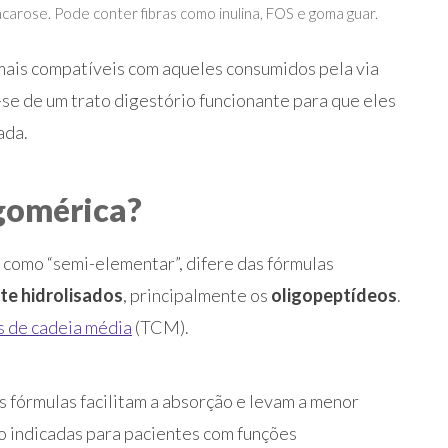
acarose. Pode conter fibras como inulina, FOS e goma guar.
 mais compatíveis com aqueles consumidos pela via
a-se de um trato digestório funcionante para que eles
ada.
igomérica?
 como “semi-elementar”, difere das fórmulas
te hidrolisados
, principalmente os
oligopeptídeos
.
s de cadeia média
(TCM).
s fórmulas facilitam a absorção e levam a menor
o indicadas para pacientes com funções