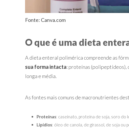
Fonte: Canva.com
O que é uma dieta entera
A dieta enteral polimérica compreende as fór
sua forma intacta
: proteínas (polipeptídeos),
longa e média.
As fontes mais comuns de macronutrientes desta
Proteínas
: caseinato, proteína de soja, soro do l
Lipídios
: óleo de canola, de girassol, de soja ou