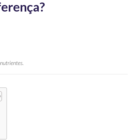
ferença?
onutrientes.
?