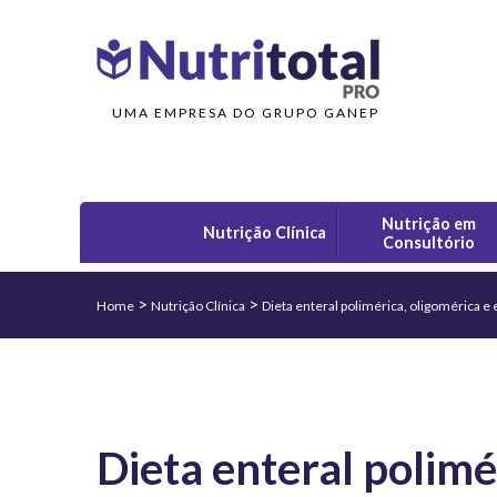
UMA EMPRESA DO GRUPO GANEP
Nutrição em
Nutrição Clínica
Consultório
>
>
Home
Nutrição Clínica
Dieta enteral polimérica, oligomérica e 
Dieta enteral polimé