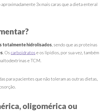
o aproximadamente 3x mais caras que a dieta enteral
ementar?
s totalmente hidrolisados
, sendo que as proteínas
es
. Os
carboidratos
e os lipídios, por sua vez, também
maltodextrinas e TCM.
as para pacientes que não toleram as outras dietas,
absorção.
érica, oligomérica ou