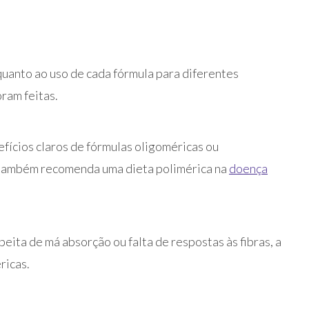
 quanto ao uso de cada fórmula para diferentes
ram feitas.
cios claros de fórmulas oligoméricas ou
também recomenda uma dieta polimérica na
doença
peita de má absorção ou falta de respostas às fibras, a
ricas.