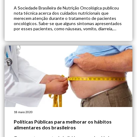
A Sociedade Brasileira de Nutrição Oncológica publicou
nota técnica acerca dos cuidados nutricionais que
merecem atenção durante o tratamento de pacientes
oncológicos. Sabe-se que alguns sintomas apresentados
por esses pacientes, como náuseas, vomito, diarreia,
anosmia e disgeusia já foram relatados em paciente com
Covid-19 e tais sintomas estão fortemente ligados a
quadro de desnutrição. Embora […]
18 maio 2020
Políticas Públicas para melhorar os hábitos
alimentares dos brasileiros