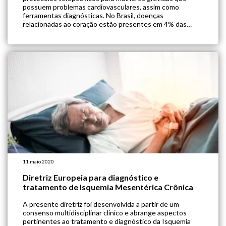
possuem problemas cardiovasculares, assim como
ferramentas diagnósticas. No Brasil, doenças
relacionadas ao coração estão presentes em 4% das
gestações, sendo a causa principal de mortalidade
materna não relacionada a gravidez. Para diagnosticar a
doença e determinar seu presente risco para a gestante
[…]
11 maio 2020
Diretriz Europeia para diagnóstico e
tratamento de Isquemia Mesentérica Crônica
A presente diretriz foi desenvolvida a partir de um
consenso multidisciplinar clínico e abrange aspectos
pertinentes ao tratamento e diagnóstico da Isquemia