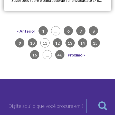
Sugestões sobre o tema poderão ser enviadas até 1° de
maio de 2020, por meio eletrônico, através do
preenchimento de um formulário especifico disponível
neste […]
« Anterior
1
…
6
7
8
9
10
11
12
13
14
15
16
…
46
Próximo »