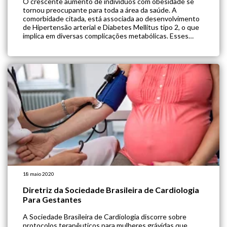
O crescente aumento de indivíduos com obesidade se
tornou preocupante para toda a área da saúde. A
comorbidade citada, está associada ao desenvolvimento
de Hipertensão arterial e Diabetes Mellitus tipo 2, o que
implica em diversas complicações metabólicas. Esses
fatores são agravados devido à alimentação inadequada,
rica em alimentos ultraprocessados. O Sistema Único de
Saúde […]
18 maio 2020
Diretriz da Sociedade Brasileira de Cardiologia
Para Gestantes
A Sociedade Brasileira de Cardiologia discorre sobre
protocolos terapêuticos para mulheres grávidas que