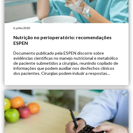
6 julho 2020
Nutrição no perioperatório: recomendações
ESPEN
Documento publicado pela ESPEN discorre sobre
evidências científicas no manejo nutricional e metabólico
de paciente submetidos a cirurgias, reunindo copilado de
informações que podem auxiliar nos desfechos clínicos
dos pacientes. Cirurgias podem induzir a respostas
catabólicas resultando em inflamação, catabolismo
proteico e perda de nitrogênio. Essa resposta pode ser
prejudicial ao paciente, especialmente se o […]