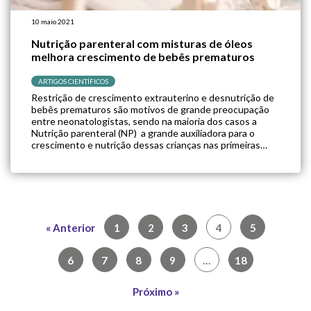
10 maio 2021
Nutrição parenteral com misturas de óleos
melhora crescimento de bebês prematuros
ARTIGOS CIENTÍFICOS
Restrição de crescimento extrauterino e desnutrição de
bebês prematuros são motivos de grande preocupação
entre neonatologistas, sendo na maioria dos casos a
Nutrição parenteral (NP) a grande auxiliadora para o
crescimento e nutrição dessas crianças nas primeiras
semanas de vida. Nesse cenário, as gorduras exercem um
papel importante no desenvolvimento cerebral dessas
crianças, sendo usado […]
« Anterior
1
2
3
4
5
6
7
8
9
…
18
Próximo »