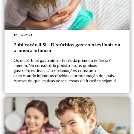
12 julho 2021
Publicação ILSI – Distúrbios gastrointestinais da
primeira infância
Os distúrbios gastrointestinais da primeira infância é
comum. No consultório pediátrico, as queixas
gastrointestinais são reclamações constantes,
acarretando inúmeras dúvidas e preocupação dos pais.
Apesar de que, muitas vezes, essas disfunções sejam de
natureza fisiológica, o manejo clínico adequado e
direcionamento do profissional da saúde as famílias é de
suma importância pra o atendimento a […]