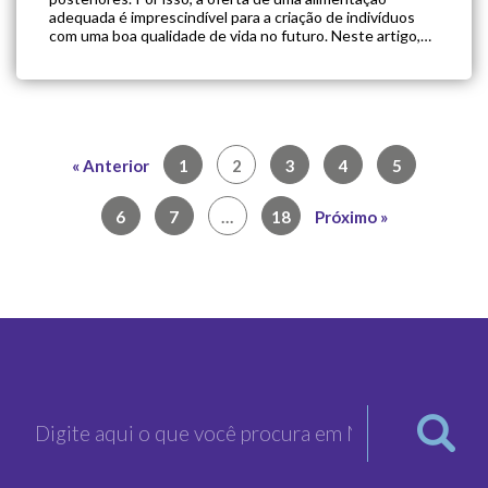
adequada é imprescindível para a criação de indivíduos
com uma boa qualidade de vida no futuro. Neste artigo,
reunimos os principais tópicos acerca da nutrição infantil;
continue lendo para […]
« Anterior
1
2
3
4
5
6
7
…
18
Próximo »