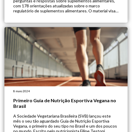
perguntas e respostas sobre suplementos alimentares,
com 178 orientações atualizadas sobre o marco
regulatório de suplementos alimentares. O material visa
esclarecer dúvidas sobre as regulamentações de
suplementos alimentares, incluindo a RDC nº 243/2018 e
a IN nº 28/2018. A […]
8 maio 2024
Primeiro Guia de Nutrição Esportiva Vegana no
Brasil
A Sociedade Vegetariana Brasileira (SVB) lançou este
mês o seu tão aguardado Guia de Nutrição Esportiva
Vegana, o primeiro do seu tipo no Brasil e um dos poucos
no mundo. Escrito pelo nutricionista Filipe Testoni,