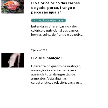
O valor calórico das carnes
alimentar e a demanda. Mas o que
de gado, porco, frango e
é Avaliação Nutricional? Segundo
peixe são iguais?
American Dietetic Association, a
avaliação nutricional é […]
NUTRIÇÃO E SAÚDE IDEAL
Entenda as diferenças no valor
calórico e nutricional das carnes
bovina, suína, de frango e de peixe.
7 janeiro 2022
O que é inanição?
Diferente do quadro desnutrição,
a inanição é caracterizada pela
ausência total da ingestão de
alimentos. Veja algumas
características relacionadas a essa
situação.