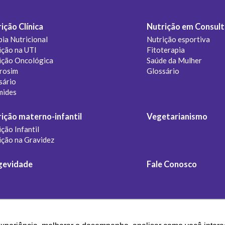
ição Clínica
Nutrição em Consult
pia Nutricional
Nutrição esportiva
ição na UTI
Fitoterapia
ição Oncológica
Saúde da Mulher
rosim
Glossário
sário
mides
ição materno-infantil
Vegetarianismo
ção Infantil
ição na Gravidez
gevidade
Fale Conosco