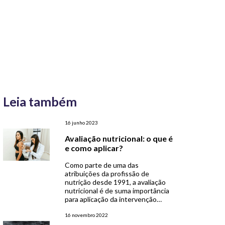
Leia também
16 junho 2023
Avaliação nutricional: o que é
e como aplicar?
Como parte de uma das
atribuições da profissão de
nutrição desde 1991, a avaliação
nutricional é de suma importância
para aplicação da intervenção
nutricional, logo que o estado
nutricional adequado é atingindo
16 novembro 2022
pelo equilíbrio entre a oferta