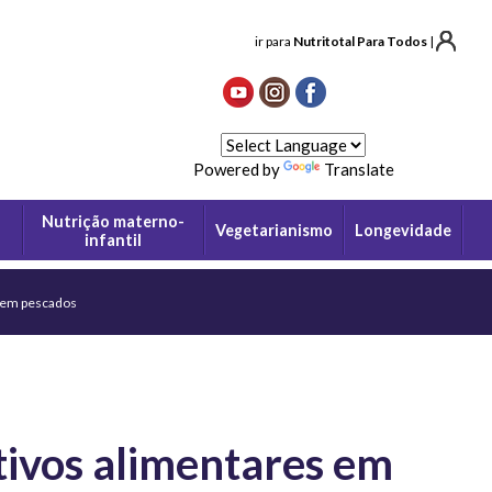
ir para
Nutritotal Para Todos
|
Powered by
Translate
Nutrição materno-
Vegetarianismo
Longevidade
infantil
s em pescados
ivos alimentares em