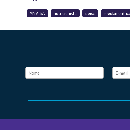
ANVISA
nutricionista
peixe
regulamentaç