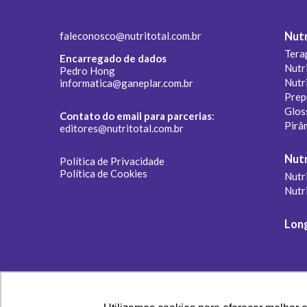
faleconosco@nutritotal.com.br
Nutr
Tera
Encarregado de dados
Nutr
Pedro Hong
Nutr
informatica@ganeplar.com.br
Prep
Glos
Contato do email para parcerias
:
Pirâ
editores@nutritotal.com.br
Nutr
Política de Privacidade
Política de Cookies
Nutri
Nutr
Lon