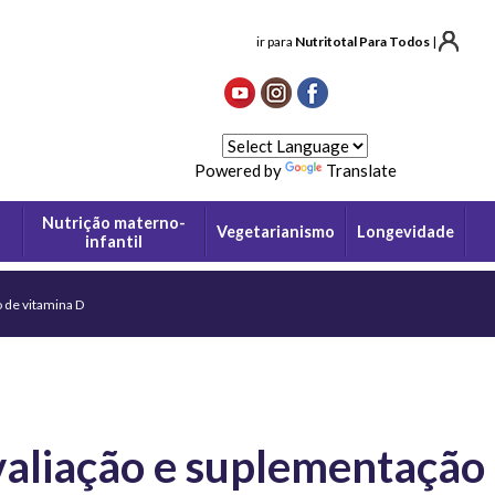
ir para
Nutritotal Para Todos
|
Powered by
Translate
Nutrição materno-
Vegetarianismo
Longevidade
infantil
 de vitamina D
aliação e suplementação