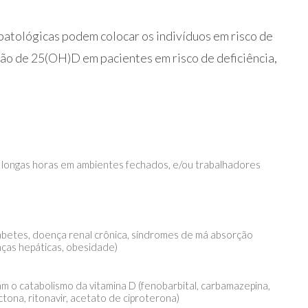
 patológicas podem colocar os indivíduos em risco de
ção de 25(OH)D em pacientes em risco de deficiência,
 longas horas em ambientes fechados, e/ou trabalhadores
abetes, doença renal crônica, síndromes de má absorção
enças hepáticas, obesidade)
 catabolismo da vitamina D (fenobarbital, carbamazepina,
ctona, ritonavir, acetato de ciproterona)