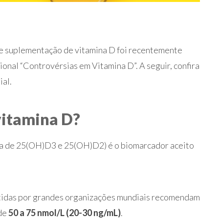
 e suplementação de vitamina D foi recentemente
ional “Controvérsias em Vitamina D”. A seguir, confira
ial.
 vitamina D?
a de 25(OH)D3 e 25(OH)D2) é o biomarcador aceito
idas por grandes organizações mundiais recomendam
 de
50 a 75 nmol/L (20-30 ng/mL)
.