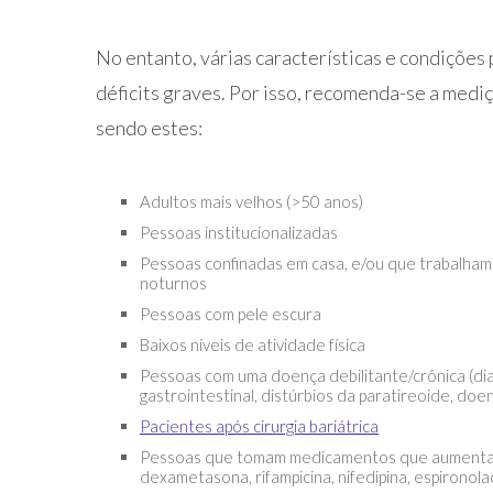
No entanto, várias características e condições
déficits graves. Por isso, recomenda-se a medi
sendo estes:
Adultos mais velhos (>50 anos)
Pessoas institucionalizadas
Pessoas confinadas em casa, e/ou que trabalham
noturnos
Pessoas com pele escura
Baixos níveis de atividade física
Pessoas com uma doença debilitante/crônica (di
gastrointestinal, distúrbios da paratireoide, do
Pacientes após cirurgia bariátrica
Pessoas que tomam medicamentos que aumentam o
dexametasona, rifampicina, nifedipina, espironola