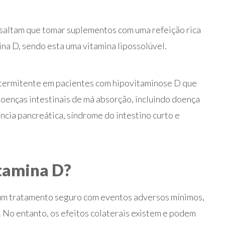
ssaltam que tomar suplementos com uma refeição rica
na D, sendo esta uma vitamina lipossolúvel.
intermitente em pacientes com hipovitaminose D que
oenças intestinais de má absorção, incluindo doença
iência pancreática, síndrome do intestino curto e
itamina D?
um tratamento seguro com eventos adversos mínimos,
No entanto, os efeitos colaterais existem e podem