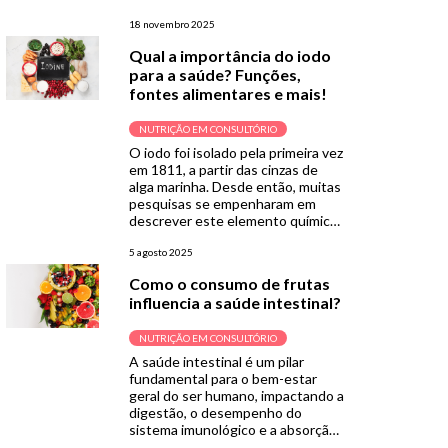
Neste texto, você vai entender
como diagnosticar a deficiência de
18 novembro 2025
iodo, quais são suas
Qual a importância do iodo
consequências clínicas e quais
para a saúde? Funções,
estratégias podem ser adotadas
fontes alimentares e mais!
para prevenção e tratamento.
Quanto de iodo consumir por […]
NUTRIÇÃO EM CONSULTÓRIO
O iodo foi isolado pela primeira vez
em 1811, a partir das cinzas de
alga marinha. Desde então, muitas
pesquisas se empenharam em
descrever este elemento químico,
que hoje sabemos ser essencial
para a saúde humana. O iodo é um
5 agosto 2025
oligoelemento naturalmente
Como o consumo de frutas
presente em alguns alimentos, e
influencia a saúde intestinal?
adicionado ao sal de cozinha. A
seguir, você […]
NUTRIÇÃO EM CONSULTÓRIO
A saúde intestinal é um pilar
fundamental para o bem-estar
geral do ser humano, impactando a
digestão, o desempenho do
sistema imunológico e a absorção
de nutrientes. O intestino