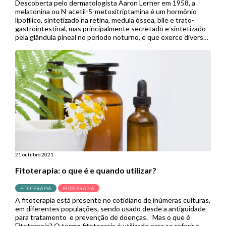
Descoberta pelo dermatologista Aaron Lerner em 1958, a
melatonina ou N-acetil-5-metoxitriptamina é um hormônio
lipofílico, sintetizado na retina, medula óssea, bile e trato-
gastrointestinal, mas principalmente secretado e sintetizado
pela glândula pineal no período noturno, e que exerce diversas
funções fisiológicas. Sua síntese ocorre a partir da conversão
do triptofano em serotonina, quando a ação das […]
21 outubro 2021
Fitoterapia: o que é e quando utilizar?
FITOTERAPIA
FITOTERAPIA
A fitoterapia está presente no cotidiano de inúmeras culturas,
em diferentes populações, sendo usado desde a antiguidade
para tratamento e prevenção de doenças. Mas o que é
Fitoterapia? O termo fitoterapia é utilizado para se referir a