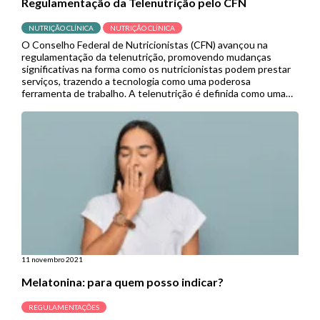
Regulamentação da Telenutrição pelo CFN
NUTRIÇÃO CLÍNICA
NUTRIÇÃO CLÍNICA
O Conselho Federal de Nutricionistas (CFN) avançou na
regulamentação da telenutrição, promovendo mudanças
significativas na forma como os nutricionistas podem prestar
serviços, trazendo a tecnologia como uma poderosa
ferramenta de trabalho. A telenutrição é definida como uma
forma de atendimento e prestação de serviços em
alimentação e nutrição que faz uso das Tecnologias da
Informação […]
11 novembro 2021
Melatonina: para quem posso indicar?
REGULAMENTAÇÕES