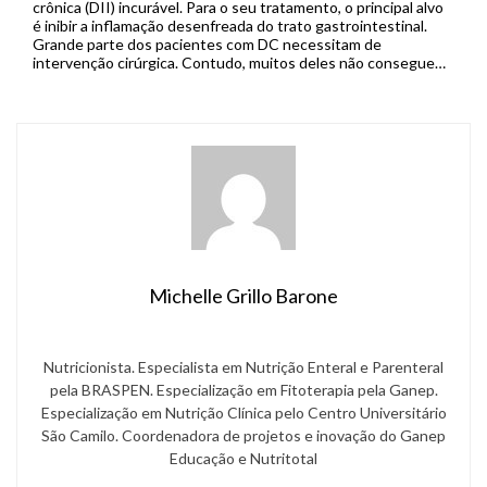
crônica (DII) incurável. Para o seu tratamento, o principal alvo
é inibir a inflamação desenfreada do trato gastrointestinal.
Grande parte dos pacientes com DC necessitam de
intervenção cirúrgica. Contudo, muitos deles não conseguem
atingir suas metas energéticas pós-cirúrgicas por via enteral,
necessitando do suporte da […]
Michelle Grillo Barone
Nutricionista. Especialista em Nutrição Enteral e Parenteral
pela BRASPEN. Especialização em Fitoterapia pela Ganep.
Especialização em Nutrição Clínica pelo Centro Universitário
São Camilo. Coordenadora de projetos e inovação do Ganep
Educação e Nutritotal