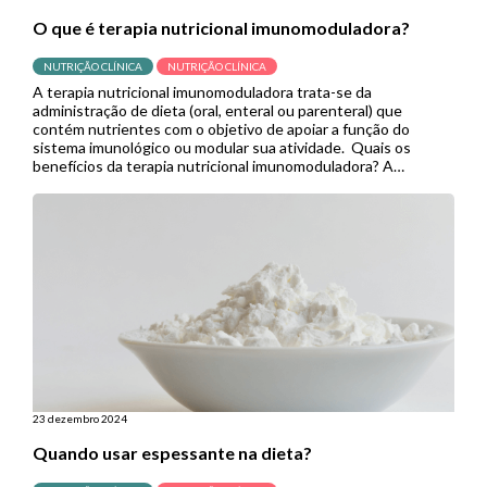
O que é terapia nutricional imunomoduladora?
NUTRIÇÃO CLÍNICA
NUTRIÇÃO CLÍNICA
A terapia nutricional imunomoduladora trata-se da
administração de dieta (oral, enteral ou parenteral) que
contém nutrientes com o objetivo de apoiar a função do
sistema imunológico ou modular sua atividade. Quais os
benefícios da terapia nutricional imunomoduladora? A
imunonutrição pode modular mecanismos específicos
envolvidos em várias vias imunes e inflamatórias. No contexto
cirúrgico, demonstrou reduzir […]
23 dezembro 2024
Quando usar espessante na dieta?