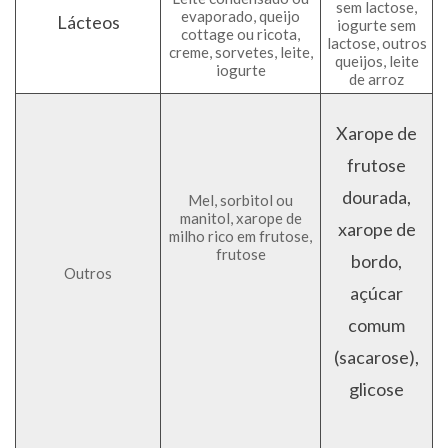
sem lactose,
evaporado, queijo
Lácteos
iogurte sem
cottage ou ricota,
lactose, outros
creme, sorvetes, leite,
queijos, leite
iogurte
de arroz
Xarope de
frutose
dourada,
Mel, sorbitol ou
manitol, xarope de
xarope de
milho rico em frutose,
frutose
bordo,
Outros
açúcar
comum
(sacarose),
glicose