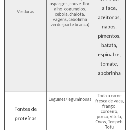
aspargos, couve-flor,
alface,
alho, cogumelos,
Verduras
cebola, chalota,
azeitonas,
vagens, cebolinha
verde (parte branca)
nabos,
pimentos,
batata,
espinafre,
tomate,
abobrinha
Toda a carne
Legumes/leguminosas
fresca de vaca,
frango,
Fontes de
cordeiro,
porco, vitela,
proteínas
Ovos, Tempeh,
Tofu