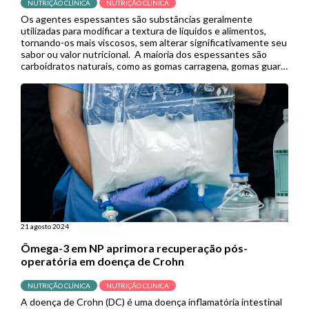
NUTRIÇÃO CLÍNICA
NUTRIÇÃO CLÍNICA
Os agentes espessantes são substâncias geralmente
utilizadas para modificar a textura de líquidos e alimentos,
tornando-os mais viscosos, sem alterar significativamente seu
sabor ou valor nutricional. A maioria dos espessantes são
carboidratos naturais, como as gomas carragena, gomas guar,
arábica e xantana, e carboidratos quimicamente modificados,
como o amido. Nesse sentido, a goma xantana tem […]
21 agosto 2024
Ômega-3 em NP aprimora recuperação pós-
operatória em doença de Crohn
NUTRIÇÃO CLÍNICA
NUTRIÇÃO CLÍNICA
A doença de Crohn (DC) é uma doença inflamatória intestinal