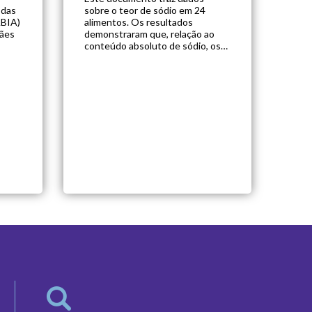
 das
sobre o teor de sódio em 24
ABIA)
alimentos. Os resultados
pães
demonstraram que, relação ao
conteúdo absoluto de sódio, os
teores médios mais elevados
foram verificados nas misturas
ão
para o preparo de sopas,
ade
macarrão instantâneo, massa
da
alimentícia, biscoito de polvilho e
tacao
biscoito salgado. Segundo a
Anvisa, os resultados reforçam a
importância da […]