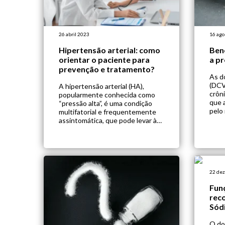
26 abril 2023
16 ago
Hipertensão arterial: como
Bene
orientar o paciente para
a pr
prevenção e tratamento?
As d
(DCV
A hipertensão arterial (HA),
crôn
popularmente conhecida como
que 
“pressão alta”, é uma condição
pelo
multifatorial e frequentemente
não 
assintomática, que pode levar à
arter
doenças crônicas e à morte
para
prematura. Segundo a OMS,
segu
cerca de ⅓ das mortes mundiais
mund
ocorrem devido à hipertensão.
esti
Para prevenir e tratar a HA, a
tenh
maneira mais simples e eficaz são
22 de
as intervenções de […]
Fun
reco
Sód
O do