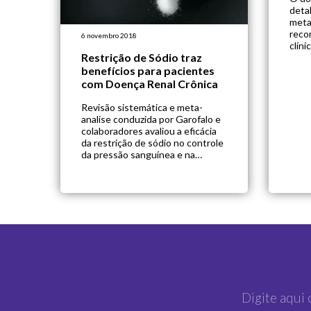
deta
meta
reco
6 novembro 2018
clíni
Restrição de Sódio traz
outr
benefícios para pacientes
com Doença Renal Crônica
Revisão sistemática e meta-
analise conduzida por Garofalo e
colaboradores avaliou a eficácia
da restrição de sódio no controle
da pressão sanguínea e na
albuminúria em pacientes com
doença renal crônica (DRC). Para
isso, foram selecionados estudos
clínicos randomizados
controlados que avaliaram os
efeitos da ingestão de salpor
pacientes nefropatas. Foram
selecionados 11 estudos,
totalizando 738 […]