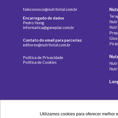
faleconosco@nutritotal.com.br
Nutr
Tera
Encarregado de dados
Nutr
Pedro Hong
Nutr
informatica@ganeplar.com.br
Prep
Glos
Contato do email para parcerias
:
Pirâ
editores@nutritotal.com.br
Nutr
Política de Privacidade
Política de Cookies
Nutri
Nutr
Lon
Utilizamos cookies para oferecer melhor 