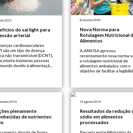
8 outubro 2020
sto 2021
Nova Norma para
fícios do sal light para
Rotulagem Nutricional 
essão arterial
Alimentos
oenças cardiovasculares
) são um tipo de doença
A ANVISA aprovou
ica não transmissível (DCNT),
recentemente nova norma s
acomete inúmeras pessoas
a rotulagem nutricional de
 mundo devido à alimentação
alimentos embalados com o
saudável. A hipertensão
objetivo de facilitar a legibil
ial é um dos fatores de risco
das informações presentes 
 essa DCNT e na Índia,
rótulos no momento da esco
ndo país mais populoso do
de produtos alimentares, vi
o, os números são altos:
auxiliar o consumidor a fazer
ma-se que 25,3% dos adultos
escolhas mais conscientes.
am […]
Segundo a gerente geral da
zembro 2014
15 agosto 2014
ANVISA, Thalita Lima, a nov
ções plenamente
Resultados da redução 
regra pretende reduzir situ
nhecidas de nutrientes:
sódio em alimentos
[…]
io
processados
cumento aborda de forma
Parceria entre Ministério da