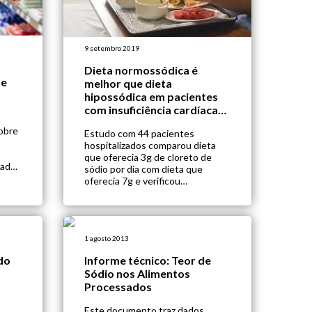
9 setembro 2019
Dieta normossódica é
de
melhor que dieta
hipossódica em pacientes
com insuficiência cardíaca
aguda descompensada
obre
Estudo com 44 pacientes
hospitalizados comparou dieta
que oferecia 3g de cloreto de
idade
sódio por dia com dieta que
nos
oferecia 7g e verificou
lha
parâmetros clínicos e
sando
laboratoriais, bem estar do
paciente, e tempo de
hospitalização após 7 dias de
intervenção
1 agosto 2013
a
do
Informe técnico: Teor de
ações
Sódio nos Alimentos
Processados
Este documento traz dados