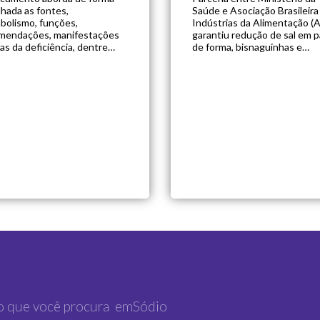
lhada as fontes,
Saúde e Asociação Brasileira
bolismo, funções,
Indústrias da Alimentação (
mendações, manifestações
garantiu redução de sal em 
cas da deficiência, dentre
de forma, bisnaguinhas e
os temas relevantes.
macarrões instantâneos.
Pesquisa demonstra que
brasileiros têm uma percepç
equivocada sobre a quantid
correta de sal a ser consumi
diariamente. diretrizesimpor