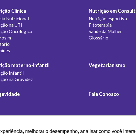
ição Clínica
Nutrição em Consult
pia Nutricional
Nutrição esportiva
ição na UTI
Fitoterapia
ição Oncológica
Saúde da Mulher
rosim
Glossário
sário
mides
ição materno-infantil
Vegetarianismo
ção Infantil
ição na Gravidez
gevidade
Fale Conosco
experiência, melhorar o desempenho, analisar como você intera